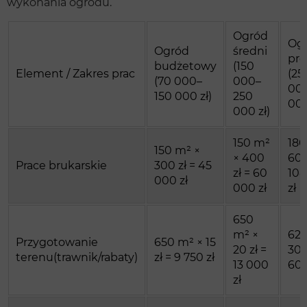
wykonania ogrodu.
Ogród
Og
Ogród
średni
pr
budżetowy
(150
Element / Zakres prac
(25
(70 000–
000–
00
150 000 zł)
250
000
000 zł)
150 m²
180
150 m² ×
× 400
600
Prace brukarskie
300 zł = 45
zł = 60
108
000 zł
000 zł
zł
650
m² ×
620
Przygotowanie
650 m² × 15
20 zł =
30 z
terenu(trawnik/rabaty)
zł = 9 750 zł
13 000
600
zł