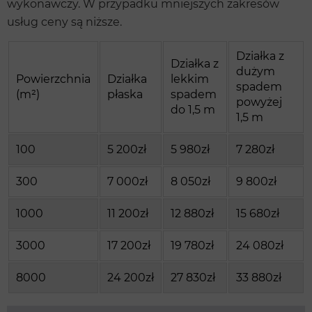
wykonawczy. W przypadku mniejszych zakresów
usług ceny są niższe.
Działka z
Działka z
dużym
Powierzchnia
Działka
lekkim
spadem
(m²)
płaska
spadem
powyżej
do 1,5 m
1,5 m
100
5 200zł
5 980zł
7 280zł
300
7 000zł
8 050zł
9 800zł
1000
11 200zł
12 880zł
15 680zł
3000
17 200zł
19 780zł
24 080zł
8000
24 200zł
27 830zł
33 880zł