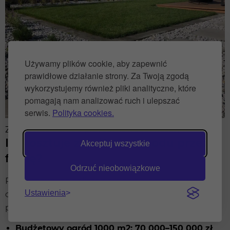
Używamy plików cookie, aby zapewnić
prawidłowe działanie strony. Za Twoją zgodą
wykorzystujemy również pliki analityczne, które
pomagają nam analizować ruch i ulepszać
serwis.
Polityka cookies.
Zakładanie ogrodu przydomowego- koszty
Ile kosztuje założenie ogrodu przez
Akceptuj wszystkie
firmę?
Odrzuć nieobowiązkowe
Podsumowując obliczenia, poniżej przedstawiamy
Ustawienia
orientacyjne przedziały cenowe założenia ogrodu
przez firmę na działce o powierzchni 1000 m²:
Budżetowy ogród 1000 m2: 70 000–150 000 zł