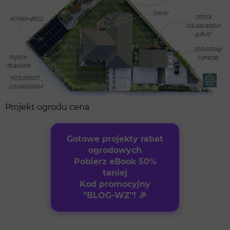
Projekt ogrodu cena
Gotowe projekty rabat
ogrodowych
Pobierz eBook 50%
taniej
Kod promocyjny
"BLOG-WZ"! 🎉