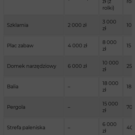
zł (z
rolk
rolki)
3 000
Szklarnia
2 000 zł
10 
zł
8 000
Plac zabaw
4 000 zł
15 
zł
10 000
Domek narzędziowy
6 000 zł
25 
zł
18 000
Balia
–
18 
zł
15 000
Pergola
–
70 
zł
6 000
Strefa paleniska
–
40 
zł