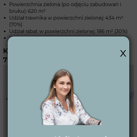
Powierzchnia zielona (po odjęciu zabudowań i
bruku): 620 m²
Udział trawnika w powierzchni zielonej: 434 m²
(70%)
Udział rabat w powierzchni zielonej: 186 m² (30%)
Ilość potrzebnych obrzeży: ok 124 mb
x
Kosztorys ogrodu budżetowego
70000-150000 zł