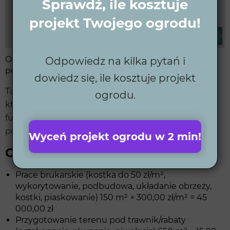
Sprawdź, ile kosztuje
projekt Twojego ogrodu!
Ogród z elementami budżetowymi (wizualizacja
Odpowiedz na kilka pytań i
poglądowa)
dowiedz się, ile kosztuje projekt
Taki kosztorys ogrodu obejmuje podstawowe prace,
ogrodu.
które pozwolą Ci cieszyć się
uporządkowaną
i
funkcjonalną działką, zapewniając estetyczne
podstawy ogrodu.
Wyceń projekt ogrodu w 2 min!
Opis prac i koszty
Prace brukarskie (kostka do 50 zł/m²,
wykorytowanie, podbudowa, układanie obrzeży,
kostki, piaskowanie) 150 m² × 300,00 zł/m² = 45
000,00 zł
Przygotowanie terenu pod trawnik/rabaty