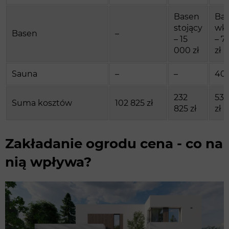
Basen
Ba
stojący
wk
Basen
–
– 15
– 7
000 zł
zł
Sauna
–
–
40 
232
534
Suma kosztów
102 825 zł
825 zł
zł
Zakładanie ogrodu cena - co na
nią wpływa?