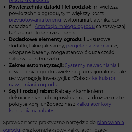
prac brukarskich.
Powierzchnia działki i jej podział:
Im większa
powierzchnia ogrodu, tym większy koszt
przygotowania terenu
, wykonania trawnika czy
nasadzeń.
Aranżacje małego ogrodu
są zazwyczaj
tańsze niż duże przestrzenie.
Dodatkowe elementy ogrodu:
Luksusowe
dodatki, takie jak sauny,
pergole na wymiar
czy
wkopane baseny, mogą stanowić dużą część
całkowitego budżetu.
Zakres automatyzacji:
Systemy nawadniania
i
oświetlenia ogrodu zwiększają funkcjonalność, ale
też wymagają inwestycji. 👉Zobacz
kalkulator
nawadniania ogrodu
.
Styl i rodzaj rabat:
Rabaty z kamieniem
dekoracyjnym lub agrowłókniną są droższe niż te
pokryte korą. 👉Zobacz nasz
kalkulator kory i
kamienia na rabaty
.
Sprawdź nasze praktyczne narzędzia do
planowania
ogrodu
, oraz kompleksowy kalkulator liczący