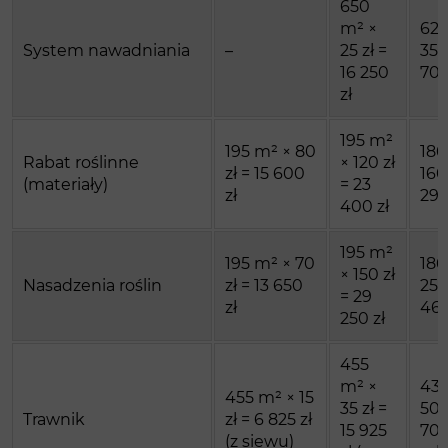
650
m² ×
620
System nawadniania
–
25 zł =
35 z
16 250
700
zł
195 m²
195 m² × 80
186
Rabat roślinne
× 120 zł
zł = 15 600
160 
(materiały)
= 23
zł
29 
400 zł
195 m²
195 m² × 70
186
× 150 zł
Nasadzenia roślin
zł = 13 650
250
= 29
zł
46 
250 zł
455
m² ×
434
455 m² × 15
35 zł =
50 z
Trawnik
zł = 6 825 zł
15 925
700
(z siewu)