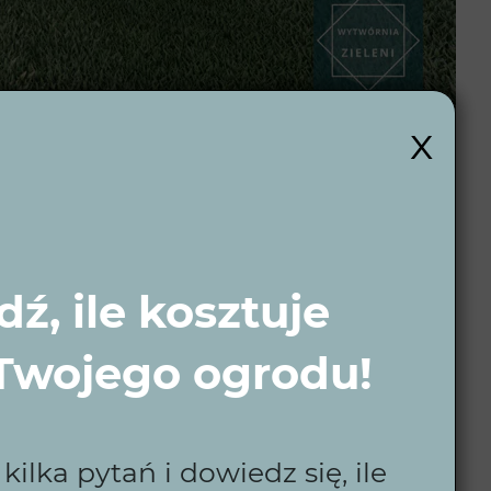
x
 wybór?
ź, ile kosztuje
Nasze projekty są tworzone z myślą o
ycia, budżetu oraz przestrzeni. Wybierając nas,
 Twojego ogrodu!
ilka pytań i dowiedz się, ile