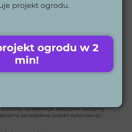
uje projekt ogrodu.
ą ich wizje.
pieniądze.
zji.
ozwiązania, które ułatwiają codzienną pielęgnację
rojekt ogrodu w 2
ć, oferując wygodne projektowanie online.
min!
dla Ciebie.
potrzeby i preferencje. Następnie tworzymy
ekazujemy szczegółowy projekt wykonawczy i