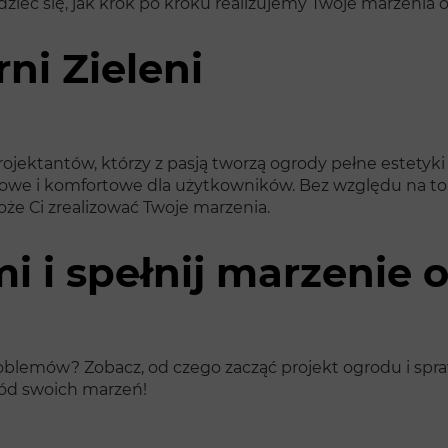
dzieć się, jak krok po kroku realizujemy Twoje marzenia 
ni Zieleni
rojektantów, którzy z pasją tworzą ogrody pełne estetyki
tkowe i komfortowe dla użytkowników. Bez względu na to
może Ci zrealizować Twoje marzenia.
i i spełnij marzenie 
 problemów? Zobacz, od czego zacząć projekt ogrodu i 
ród swoich marzeń!