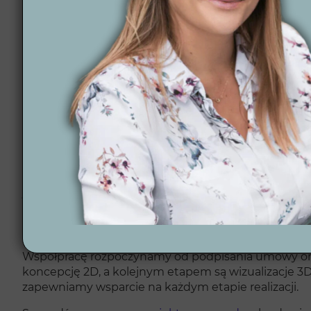
Pewność terminowej realizacji – szanujemy Twój 
Gwarancja zadowolenia z projektu – tworzymy ogrod
Pomoc na każdym etapie – oferujemy pełne wsparci
12 lat doświadczenia i ponad 300 projektów – boga
Automatyzacja ogrodów – od nawadniania po oświe
ogrodu.
Projektowanie online w całej Polsce – bez względ
Zobacz nasze wcześniejsze
realizacje ogrodów
, aby 
Jak wygląda proces
Współpracę rozpoczynamy od podpisania umowy oraz
koncepcję 2D, a kolejnym etapem są wizualizacje 3
zapewniamy wsparcie na każdym etapie realizacji.