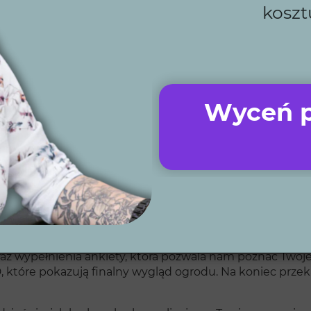
koszt
czas i zawsze dotrzymujemy ustalonych terminów.
y, które spełniają oczekiwania klientów i odzwierciedlaj
e od koncepcji po realizację, co oszczędza Twój czas i 
te doświadczenie to gwarancja najwyższej jakości i precy
tlenie i automatyczne kosiarki, oferujemy nowoczesne r
Wyceń p
u na lokalizację, współpracujemy z klientami na odległoś
dowiedzieć się, jak piękne przestrzenie możemy stworzyć 
 projektowy?
 wypełnienia ankiety, która pozwala nam poznać Twoje 
D, które pokazują finalny wygląd ogrodu. Na koniec prz