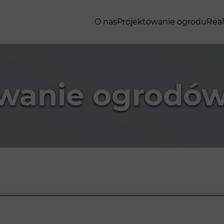
O nas
Projektowanie ogrodu
Real
owanie ogrodów