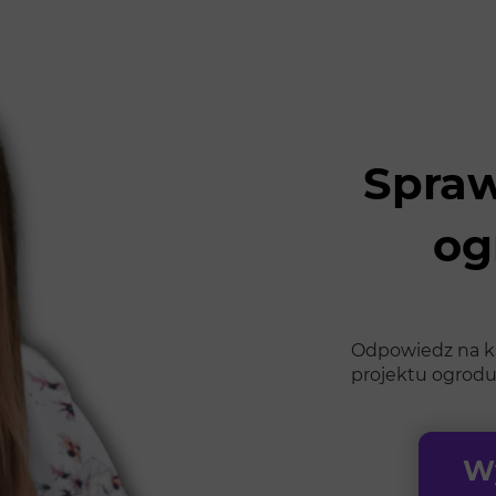
Spraw
og
Odpowiedz na kil
projektu ogrodu
Wy