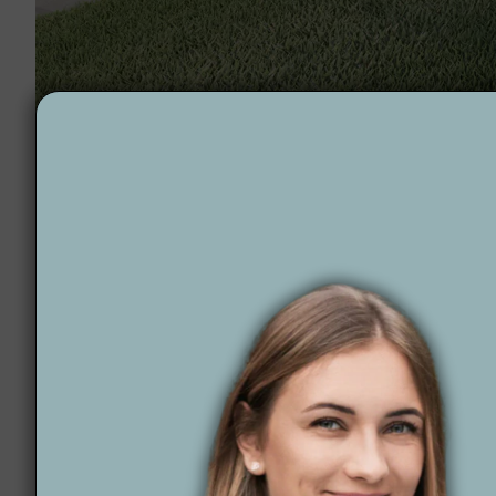
Projektowanie ogrodów Cybinka
Dlaczego Wytwórnia
Wytwórnia Zieleni
to firma, która zamienia marzenia
indywidualnych potrzebach i preferencjach każdego k
masz pewność, że Twój ogród w Cybince będzie miej
Czym się wyróżnia