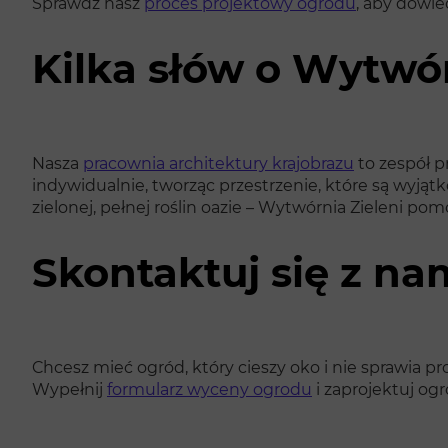
Sprawdź nasz
proces projektowy ogrodu
, aby dowie
Kilka słów o Wytwór
Nasza
pracownia architektury krajobrazu
to zespół p
indywidualnie, tworząc przestrzenie, które są wyją
zielonej, pełnej roślin oazie – Wytwórnia Zieleni po
Skontaktuj się z nam
Chcesz mieć ogród, który cieszy oko i nie sprawia
Wypełnij
formularz wyceny ogrodu
i zaprojektuj og