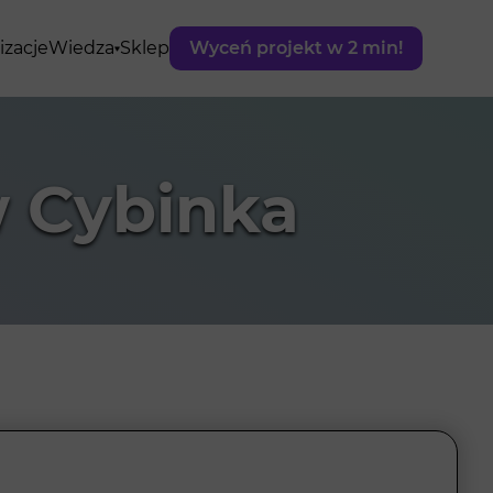
izacje
Wiedza
Sklep
Wyceń projekt w 2 min!
 Cybinka