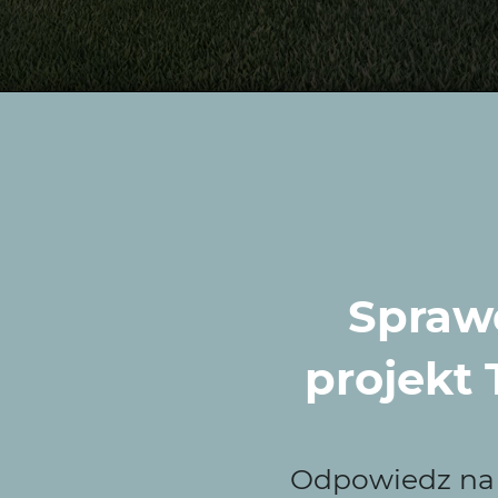
 Zieleni to najlepszy
Sprawd
 o pięknych, funkcjonalnych ogrodach w rzeczywistość. 
lienta, tak aby ogród był idealnie dopasowany do stylu ż
projekt
scem, w którym poczujesz się blisko natury.
my?
Odpowiedz na k