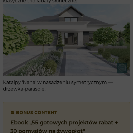
klasyczne trio rabaty słonecznej.
Katalpy 'Nana' w nasadzeniu symetrycznym —
drzewka-parasole.
📘 BONUS CONTENT
Ebook „55 gotowych projektów rabat +
30 pomysłów na żywopłot"