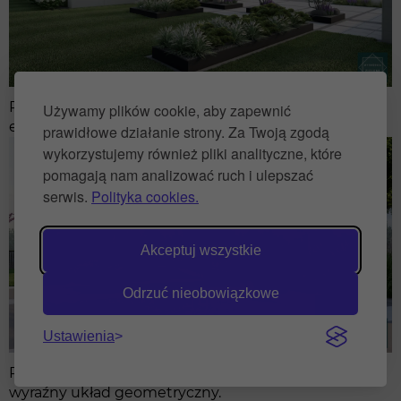
Podwyższone donice z rozplenicami i sosnami —
Używamy plików cookie, aby zapewnić
element strukturalny w nowoczesnym ogrodzie.
prawidłowe działanie strony. Za Twoją zgodą
wykorzystujemy również pliki analityczne, które
pomagają nam analizować ruch i ulepszać
serwis.
Polityka cookies.
Akceptuj wszystkie
Odrzuć nieobowiązkowe
Ustawienia
Podwyższone prostokątne rabaty z hortensjami —
wyraźny układ geometryczny.