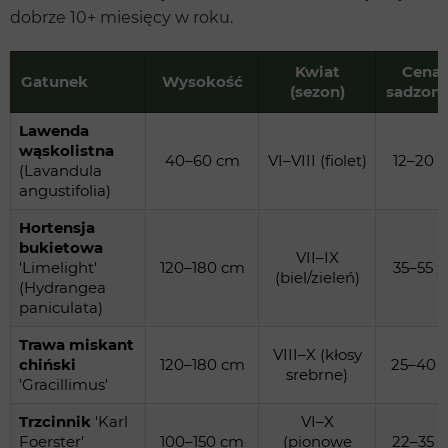
dobrze 10+ miesięcy w roku.
Kwiat
Cena
Gatunek
Wysokość
(sezon)
sadzonk
Lawenda
wąskolistna
40–60 cm
VI–VIII (fiolet)
12–20 z
(Lavandula
angustifolia)
Hortensja
bukietowa
VII–IX
'Limelight'
120–180 cm
35–55 z
(biel/zieleń)
(Hydrangea
paniculata)
Trawa miskant
VIII–X (kłosy
chiński
120–180 cm
25–40 z
srebrne)
'Gracillimus'
Trzcinnik
'Karl
VI–X
Foerster'
100–150 cm
(pionowe
22–35 z