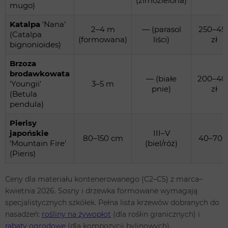
(zimozielona)
mugo)
Katalpa
'Nana'
2–4 m
— (parasol
250–45
(Catalpa
(formowana)
liści)
zł
bignonioides)
Brzoza
brodawkowata
— (białe
200–40
'Youngii'
3–5 m
pnie)
zł
(Betula
pendula)
Pierisy
japońskie
III–V
80–150 cm
40–70 z
'Mountain Fire'
(biel/róż)
(Pieris)
Ceny dla materiału kontenerowanego (C2–C5) z marca–
kwietnia 2026. Sosny i drzewka formowane wymagają
specjalistycznych szkółek. Pełna lista krzewów dobranych do
nasadzeń:
rośliny na żywopłot
(dla rośłin granicznych) i
rabaty ogrodowe
(dla kompozycji bylinowych).