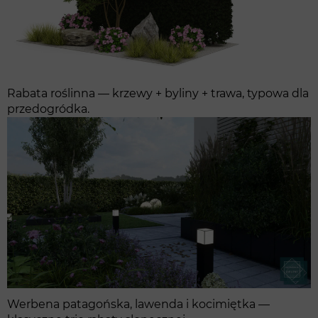
Rabata roślinna — krzewy + byliny + trawa, typowa dla
przedogródka.
Werbena patagońska, lawenda i kocimiętka —