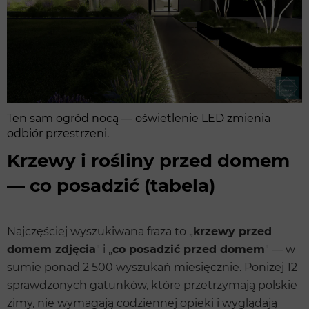
Ten sam ogród nocą — oświetlenie LED zmienia
odbiór przestrzeni.
Krzewy i rośliny przed domem
— co posadzić (tabela)
Najczęściej wyszukiwana fraza to „
krzewy przed
domem zdjęcia
" i „
co posadzić przed domem
" — w
sumie ponad 2 500 wyszukań miesięcznie. Poniżej 12
sprawdzonych gatunków, które przetrzymają polskie
zimy, nie wymagają codziennej opieki i wyglądają