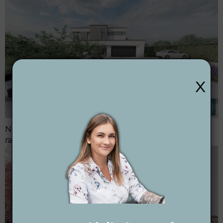
x
Nowoczesny ogród przed domem — prosta forma
rabat, ograniczona paleta roślin.