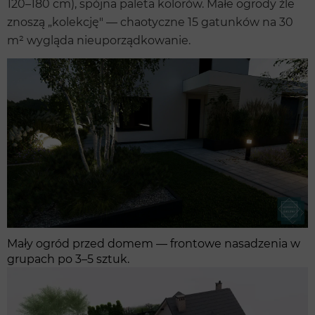
120–180 cm), spójna paleta kolorów. Małe ogrody źle
znoszą „kolekcję" — chaotyczne 15 gatunków na 30
m² wygląda nieuporządkowanie.
Mały ogród przed domem — frontowe nasadzenia w
grupach po 3–5 sztuk.