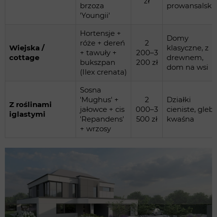
zł
brzoza
prowansalski
'Youngii'
Hortensje +
Domy
róże + dereń
2
Wiejska /
klasyczne, z
+ tawuły +
200–3
cottage
drewnem,
bukszpan
200 zł
dom na wsi
(Ilex crenata)
Sosna
'Mughus' +
2
Działki
Z roślinami
jałowce + cis
000–3
cieniste, gleb
iglastymi
'Repandens'
500 zł
kwaśna
+ wrzosy