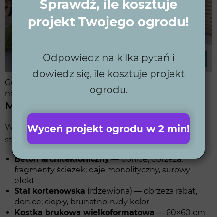
Sprawdź, ile kosztuje
projekt Twojego ogrodu!
Odpowiedz na kilka pytań i
dowiedz się, ile kosztuje projekt
Geometryczne kształty rabat — fundament
ogrodu.
nowoczesnej aranżacji.
Materiały i mała architektura
W nowoczesnej aranżacji przed domem najczęściej
Wyceń projekt ogrodu w 2 min!
stosuje się:
Beton architektoniczny
— donice, obrzeża,
fragmenty ścieżek; daje monolityczny, surowy
efekt
Stal kortenowska
(rdzewiona) — obrzeża rabat,
donice; ciepły, brunatno-rudy kolor
Kostka brukowa wielkoformatowa
— 60×60 cm