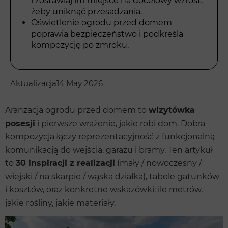
i zostawiaj im miejsce na docelowy wzrost,
żeby uniknąć przesadzania.
Oświetlenie ogrodu przed domem
poprawia bezpieczeństwo i podkreśla
kompozycję po zmroku.
Aktualizacja
14 May 2026
Aranżacja ogrodu przed domem to
wizytówka
posesji
i pierwsze wrażenie, jakie robi dom. Dobra
kompozycja łączy reprezentacyjność z funkcjonalną
komunikacją do wejścia, garażu i bramy. Ten artykuł
to
30 inspiracji z realizacji
(mały / nowoczesny /
wiejski / na skarpie / wąska działka), tabele gatunków
i kosztów, oraz konkretne wskazówki: ile metrów,
jakie rośliny, jakie materiały.