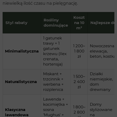
niewielką ilość czasu na pielęgnację.
Koszt
Rośliny
Styl rabaty
na 10
Najlepsze do
dominujące
m²
1 gatunek
trawy + 1
1 200–
Nowoczesna
gatunek
Minimalistyczna
1 800
elewacja,
krzewu (Ilex
zł
beton, kostka
crenata,
hortensja)
Miskant +
Działki
1 500–
trzcinnik +
niemiejskie,
Naturalistyczna
2 400
werbena +
dom
zł
rozplenica
drewniany
Lawenda +
kocimiętka +
Domy
1 800–
Klasyczna
sosna
stylizowane
2 800
lawendowa
'Mughus' +
na