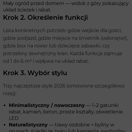
Mały ogród przed domem — widok z góry pokazujący
układ ścieżek i rabat.
Krok 2. Określenie funkcji
Lista konkretnych potrzeb: gdzie wejście dla gości,
gdzie podjazd, gdzie miejsce na śmietnik (osłonięte!),
gdzie box na rower lub dziecięce zabawki, czy
potrzebny zewnętrzny kran. Każda funkcja zajmuje
od 1 do 6 m² i wpływa na układ rabat.
Krok 3. Wybór stylu
Trzy najczęstsze style 2026 (omówione szczegółowo
niżej):
Minimalistyczny / nowoczesny
— 1–2 gatunki
rabat, kamień, beton, proste kształty, oświetlenie
LED
Naturalistyczny
— trawy ozdobne + byliny w
grupach, ścieżki ze żwiru lub kamienia, swobodny