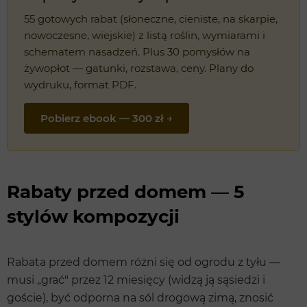
55 gotowych rabat (słoneczne, cieniste, na skarpie,
nowoczesne, wiejskie) z listą roślin, wymiarami i
schematem nasadzeń. Plus 30 pomysłów na
żywopłot — gatunki, rozstawa, ceny. Plany do
wydruku, format PDF.
Pobierz ebook — 300 zł →
Rabaty przed domem — 5
stylów kompozycji
Rabata przed domem różni się od ogrodu z tyłu —
musi „grać" przez 12 miesięcy (widzą ją sąsiedzi i
goście), być odporna na sól drogową zimą, znosić