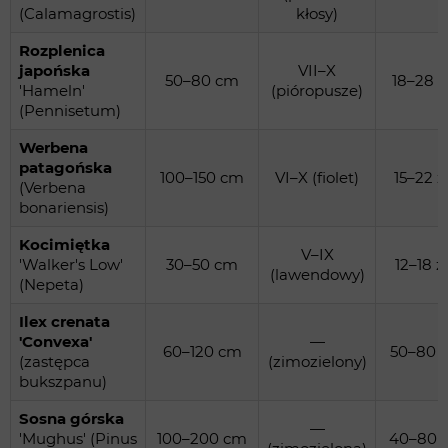
(Calamagrostis)
kłosy)
Rozplenica
japońska
VII–X
50–80 cm
18–28 z
'Hameln'
(pióropusze)
(Pennisetum)
Werbena
patagońska
100–150 cm
VI–X (fiolet)
15–22 z
(Verbena
bonariensis)
Kocimiętka
V–IX
'Walker's Low'
30–50 cm
12–18 zł
(lawendowy)
(Nepeta)
Ilex crenata
'Convexa'
—
60–120 cm
50–80 z
(zastępca
(zimozielony)
bukszpanu)
Sosna górska
—
'Mughus' (Pinus
100–200 cm
40–80 z