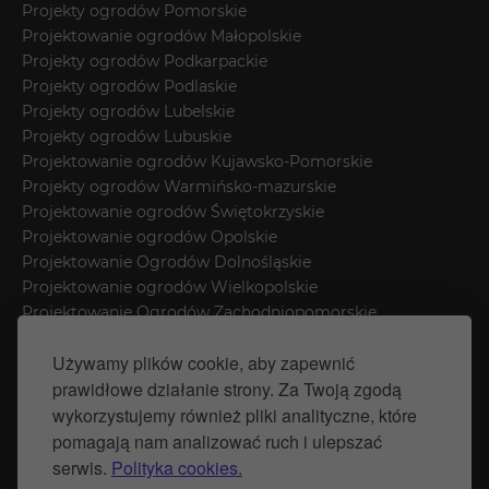
Projekty ogrodów Pomorskie
Projektowanie ogrodów Małopolskie
Projekty ogrodów Podkarpackie
Projekty ogrodów Podlaskie
Projekty ogrodów Lubelskie
Projekty ogrodów Lubuskie
Projektowanie ogrodów Kujawsko-Pomorskie
Projekty ogrodów Warmińsko-mazurskie
Projektowanie ogrodów Świętokrzyskie
Projektowanie ogrodów Opolskie
Projektowanie Ogrodów Dolnośląskie
Projektowanie ogrodów Wielkopolskie
Projektowanie Ogrodów Zachodniopomorskie
Projektowanie ogrodów Łódzkie
Używamy plików cookie, aby zapewnić
Projektowanie ogrodów w Mazowieckim
prawidłowe działanie strony. Za Twoją zgodą
Projektowanie Ogrodów Śląsk
wykorzystujemy również pliki analityczne, które
pomagają nam analizować ruch i ulepszać
Polityka prywatności
serwis.
Polityka cookies.
Polityka Cookies