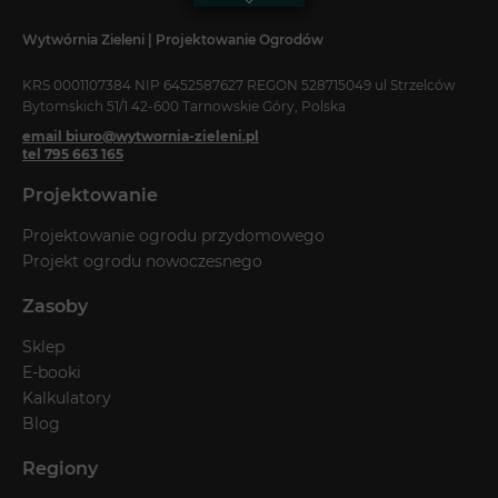
Wytwórnia Zieleni | Projektowanie Ogrodów
KRS 0001107384 NIP 6452587627 REGON 528715049 ul Strzelców
Bytomskich 51/1 42-600 Tarnowskie Góry, Polska
email biuro@wytwornia-zieleni.pl
tel 795 663 165
Projektowanie
Projektowanie ogrodu przydomowego
Projekt ogrodu nowoczesnego
Zasoby
Sklep
E-booki
Kalkulatory
Blog
Regiony