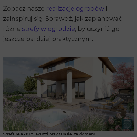
Zobacz nasze
realizacje ogrodów
i
zainspiruj się! Sprawdź, jak zaplanować
różne
strefy w ogrodzie
, by uczynić go
jeszcze bardziej praktycznym.
Strefa relaksu z jacuzzi przy tarasie, za domem