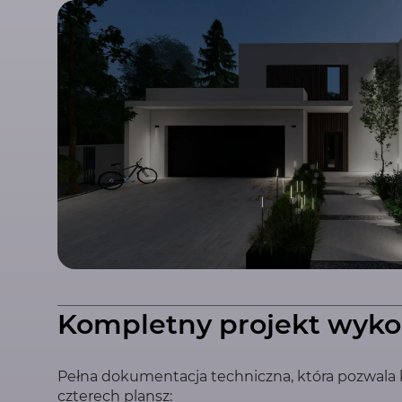
Kompletny projekt wyk
Pełna dokumentacja techniczna, która pozwala k
czterech plansz: