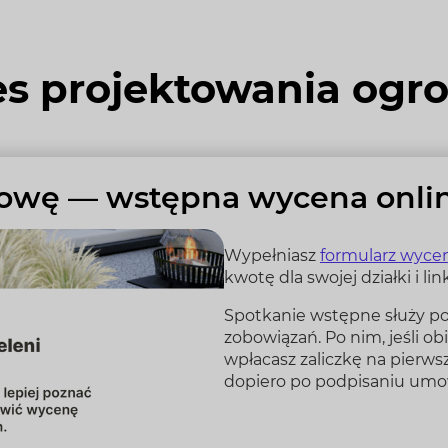
es projektowania ogr
owę — wstępna wycena onli
Wypełniasz
formularz wycen
kwotę dla swojej działki i l
Spotkanie wstępne służy po
zobowiązań. Po nim, jeśli o
wpłacasz zaliczkę na pierws
dopiero po podpisaniu umow