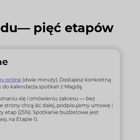
odu— pięć etapów
ne
y online
(dwie minuty). Dostajesz konkretną
ink do kalendarza spotkań z Magdą.
znaniu się i omówieniu zakresu — bez
bie strony chcą iść dalej, podpisujemy umowę i
zy etap (25%). Spotkanie budżetowe jest
y, na Etapie 0.