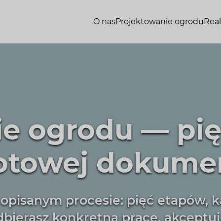
O nas
Projektowanie ogrodu
Real
ie ogrodu — pi
towej dokumen
 opisanym procesie: pięć etapów,
bierasz konkretną pracę, akceptuje