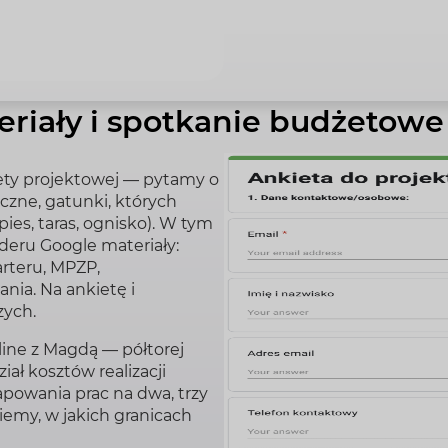
eriały i spotkanie budżetowe
ety projektowej — pytamy o
czne, gatunki, których
pies, taras, ognisko). W tym
eru Google materiały:
arteru, MPZP,
ania. Na ankietę i
zych.
ine z Magdą — półtorej
ał kosztów realizacji
powania prac na dwa, trzy
emy, w jakich granicach