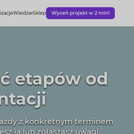
izacje
Wiedza
Sklep
Wyceń projekt w 2 min!
ęć etapów od
tacji
 każdy z konkretnym terminem
sz ją lub zgłaszasz uwagi.