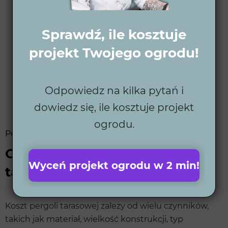
Sprawdź, ile kosztuje
projekt Twojego ogrodu!
Odpowiedz na kilka pytań i
dowiedz się, ile kosztuje projekt
ogrodu.
Pergola Gutroof
Od czego zależy koszt pergoli
Wyceń projekt ogrodu w 2 min!
tarasowej?
Koszt pergoli tarasowej zależy od wielu czynników,
takich jak materiał, wielkość konstrukcji, typ