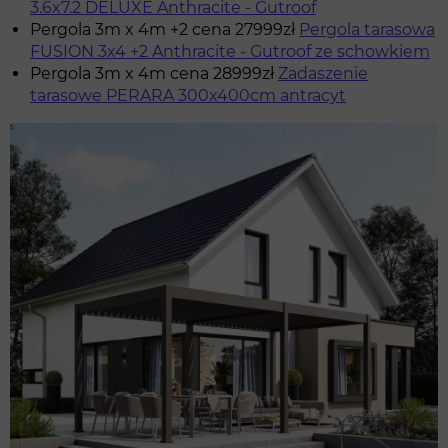
3.6x7.2 DELUXE Anthracite - Gutroof
Pergola 3m x 4m +2 cena 27999zł
Pergola tarasowa
FUSION 3x4 +2 Anthracite - Gutroof ze schowkiem
Pergola 3m x 4m cena 28999zł
Zadaszenie
tarasowe PERARA 300x400cm antracyt