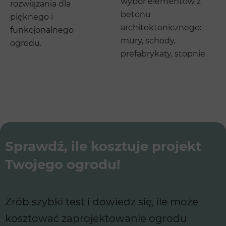
wybór elementów z
rozwiązania dla
betonu
pięknego i
architektonicznego:
funkcjonalnego
mury, schody,
ogrodu.
prefabrykaty, stopnie.
Sprawdź, ile kosztuje projekt
Twojego ogrodu!
Zrób szybki test i dowiedz się, ile może
kosztować zaprojektowanie ogrodu