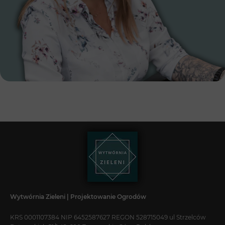
Wytwórnia Zieleni | Projektowanie Ogrodów
KRS 0001107384 NIP 6452587627 REGON 528715049 ul Strzelców