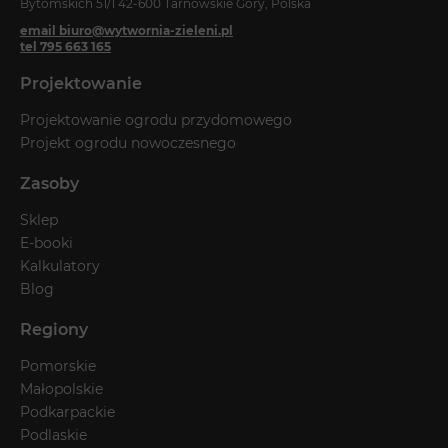
Bytomskich 51/1 42-600 Tarnowskie Góry, Polska
email biuro@wytwornia-zieleni.pl
tel 795 663 165
Projektowanie
Projektowanie ogrodu przydomowego
Projekt ogrodu nowoczesnego
Zasoby
Sklep
E-booki
Kalkulatory
Blog
Regiony
Pomorskie
Małopolskie
Podkarpackie
Podlaskie