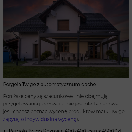
Pergola Twigo z automatycznum dache
Poniższe ceny są szacunkowe i nie obejmują
przygotowania podłoża (to nie jest oferta cenowa,
jeśli chcesz poznać wycenę produktów marki Twigo
zapytaj o indywidualną wycenę
).
Pergola Twigo Rozmiar: 400x400, cena: 45000zł