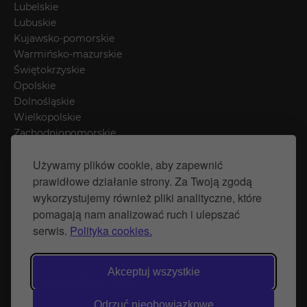
Lubelskie
Lubuskie
Kujawsko-pomorskie
Warmińsko-mazurskie
Świętokrzyskie
Opolskie
Dolnośląskie
Wielkopolskie
Zachodniopomorskie
Łódzkie
Używamy plików cookie, aby zapewnić
Mazowieckie
prawidłowe działanie strony. Za Twoją zgodą
Śląskie
wykorzystujemy również pliki analityczne, które
pomagają nam analizować ruch i ulepszać
Polityka prywatności
serwis.
Polityka cookies.
Polityka Cookies
Strona stworzona przez Naprawimyfirme.pl
Akceptuj wszystkie
© Wytwórnia Zieleni 2026
Odrzuć nieobowiązkowe