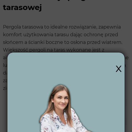
tarasowej
Pergola tarasowa to idealne rozwiązanie, zapewnia
komfort użytkowania tarasu dając ochronę przed
słońcem a ścianki boczne to osłona przed wiatrem.
Większość pergoli na taras wykonane jest z
aluminium, ale są również stylowe pergole drewniane
x
lub stalowe. Lamele, tkanina, szkło zamontowane na
dachu nie tylko chronią przed słońcem, ale również
zapewnia odpowiednie odprowadzanie wody przez
zintegrowane profile w podporach.