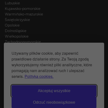
Lubuskie
Kujawsko-pomorskie
Warmińsko-mazurskie
Świętokrzyskie
Opolskie
Dolnośląskie
Wielkopolskie
Zachodniopomorskie
Łódzkie
Używamy plików cookie, aby zapewnić
Mazowieckie
prawidłowe działanie strony. Za Twoją zgodą
Śląskie
wykorzystujemy również pliki analityczne, które
pomagają nam analizować ruch i ulepszać
Polityka prywatności
serwis.
Polityka cookies.
Polityka Cookies
Strona stworzona przez Naprawimyfirme.pl
Akceptuj wszystkie
© Wytwórnia Zieleni 2026
Odrzuć nieobowiązkowe