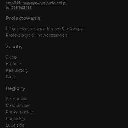
email biuro@wytwornia-zieleni.pl
tel 795 663 165
Projektowanie
Projektowanie ogrodu przydomowego
Projekt ogrodu nowoczesnego
Zasoby
Sklep
E-booki
Kalkulatory
Blog
Regiony
Pomorskie
Małopolskie
Podkarpackie
Podlaskie
Lubelskie