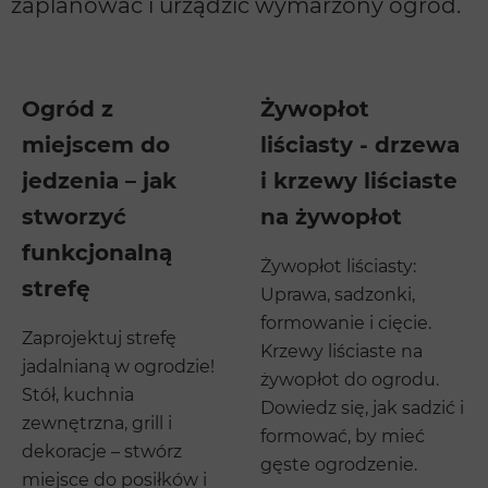
zaplanować i urządzić wymarzony ogród.
Ogród z
Żywopłot
miejscem do
liściasty - drzewa
jedzenia – jak
i krzewy liściaste
stworzyć
na żywopłot
funkcjonalną
Żywopłot liściasty:
strefę
Uprawa, sadzonki,
formowanie i cięcie.
Zaprojektuj strefę
Krzewy liściaste na
jadalnianą w ogrodzie!
żywopłot do ogrodu.
Stół, kuchnia
Dowiedz się, jak sadzić i
zewnętrzna, grill i
formować, by mieć
dekoracje – stwórz
gęste ogrodzenie.
miejsce do posiłków i