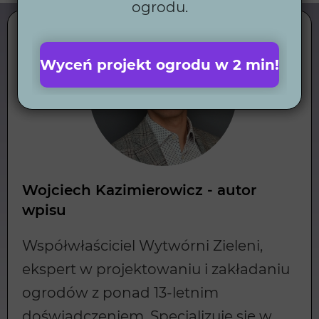
ogrodu.
Wyceń projekt ogrodu w 2 min!
Wojciech Kazimierowicz - autor
wpisu
Współwłaściciel Wytwórni Zieleni,
ekspert w projektowaniu i zakładaniu
ogrodów z ponad 13-letnim
doświadczeniem. Specjalizuje się w