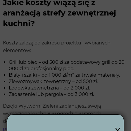
Jakie koszty wiążą się z
aranżacją strefy zewnętrznej
kuchni?
Koszty zależą od zakresu projektu i wybranych
elementów:
Grill lub piec – od 500 zł za podstawowy grill do 20
000 zł za profesjonalny piec.
Blaty i szafki – od 1 000 zł/m² za trwałe materiały.
Zlewozmywak zewnętrzny – od 500 zł.
Lodówka zewnętrzna – od 2 000 zł.
Zadaszenie lub pergola – od 3 000 zł.
Dzięki Wytwórni Zieleni zaplanujesz swoją
wymarzoną kuchnię w ogrodzie w ramach
dostępnego budżetu. Szczegóły znajdziesz w ich
x
procesie projektowym
.