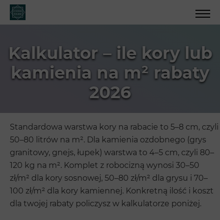
Kalkulator – ile kory lub
kamienia na m² rabaty
2026
Standardowa warstwa kory na rabacie to 5–8 cm, czyli
50–80 litrów na m². Dla kamienia ozdobnego (grys
granitowy, gnejs, łupek) warstwa to 4–5 cm, czyli 80–
120 kg na m². Komplet z robocizną wynosi 30–50
zł/m² dla kory sosnowej, 50–80 zł/m² dla grysu i 70–
100 zł/m² dla kory kamiennej. Konkretną ilość i koszt
dla twojej rabaty policzysz w kalkulatorze poniżej.