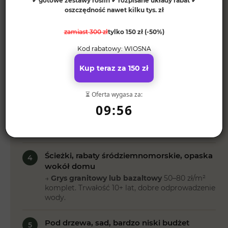
✔ gotowe zestawy roślin ✔ rozpisane układy rabat ✔
Wymiana co 2–3 lata.
oszczędność nawet kilku tys. zł
Średnia rabata 30–80 m², standard estetyka
zamiast 300 zł
tylko 150 zł (-50%)
2
→
Kora sosnowa luzem
30–50 zł/m² komplet.
Kod rabatowy: WIOSNA
Dla 50 m² to 1 500–2 500 zł. Najpopularniejszy
wybór klientów.
Kup teraz za 150 zł
Rabata premium, zimozielone rośliny, "raz i
3
⏳ Oferta wygasa za:
nigdy więcej"
09:56
→
Kora kamienna (gnejs lub łupek)
70–100
zł/m² komplet. Dla 50 m² to 3 500–5 000 zł.
Trwałość 10+ lat, brak wymiany.
Ścieżki, rabaty śródziemnomorskie, opaska
4
wokół domu
→
Grys granitowy lub bazaltowy
50–80 zł/m²
komplet. Trwałość 10+ lat, dobre odprowadzenie
wody.
Pod drzewa, sad, bardzo niski budżet
5