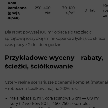
Kora
Ra
kamienna
250–400
70–100
10+ lat
ro
(gnejs,
zł/t
zł/m²
zi
łupek)
Dla rabat powyżej 100 m² opłaca się też zlecić
sprzętową rozsypkę (mini-koparka z łyżką), co skraca
czas pracy z 2 dni do 4 godzin.
Przykładowe wyceny – rabaty,
ścieżki, ściółkowanie
Cztery realne scenariusze z cenami komplet (materiał
+ robocizna ściółkowania) na 2026 rok:
Mała rabata 15 m², kora sosnowa 6 cm — 0,9 m³
kory (12 worków 80 L). 450–750 zł komplet