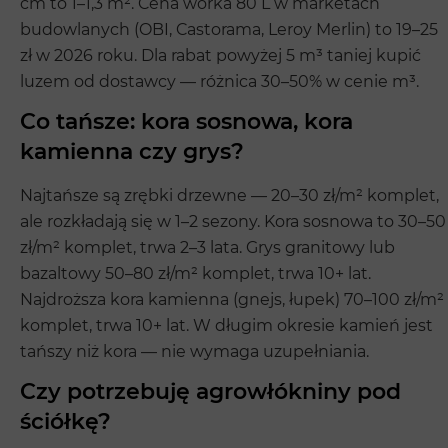
cm to 1–1,3 m². Cena worka 80 L w marketach
budowlanych (OBI, Castorama, Leroy Merlin) to 19–25
zł w 2026 roku. Dla rabat powyżej 5 m³ taniej kupić
luzem od dostawcy — różnica 30–50% w cenie m³.
Co tańsze: kora sosnowa, kora
kamienna czy grys?
Najtańsze są zrębki drzewne — 20–30 zł/m² komplet,
ale rozkładają się w 1–2 sezony. Kora sosnowa to 30–50
zł/m² komplet, trwa 2–3 lata. Grys granitowy lub
bazaltowy 50–80 zł/m² komplet, trwa 10+ lat.
Najdroższa kora kamienna (gnejs, łupek) 70–100 zł/m²
komplet, trwa 10+ lat. W długim okresie kamień jest
tańszy niż kora — nie wymaga uzupełniania.
Czy potrzebuję agrowłókniny pod
ściółkę?