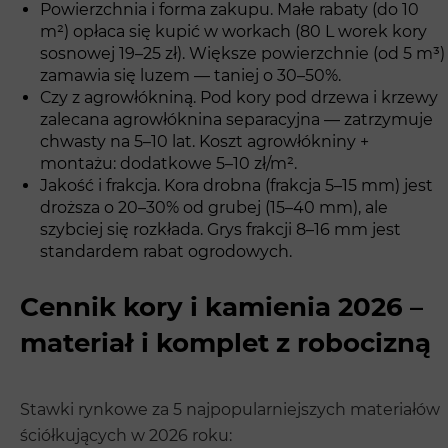
Powierzchnia i forma zakupu. Małe rabaty (do 10
m²) opłaca się kupić w workach (80 L worek kory
sosnowej 19–25 zł). Większe powierzchnie (od 5 m³)
zamawia się luzem — taniej o 30–50%.
Czy z agrowłókniną. Pod kory pod drzewa i krzewy
zalecana agrowłóknina separacyjna — zatrzymuje
chwasty na 5–10 lat. Koszt agrowłókniny +
montażu: dodatkowe 5–10 zł/m².
Jakość i frakcja. Kora drobna (frakcja 5–15 mm) jest
droższa o 20–30% od grubej (15–40 mm), ale
szybciej się rozkłada. Grys frakcji 8–16 mm jest
standardem rabat ogrodowych.
Cennik kory i kamienia 2026 –
materiał i komplet z robocizną
Stawki rynkowe za 5 najpopularniejszych materiałów
ściółkujących w 2026 roku: