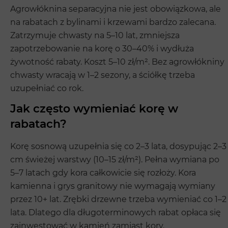
Agrowłóknina separacyjna nie jest obowiązkowa, ale
na rabatach z bylinami i krzewami bardzo zalecana.
Zatrzymuje chwasty na 5–10 lat, zmniejsza
zapotrzebowanie na korę o 30–40% i wydłuża
żywotność rabaty. Koszt 5–10 zł/m². Bez agrowłókniny
chwasty wracają w 1–2 sezony, a ściółkę trzeba
uzupełniać co rok.
Jak często wymieniać korę w
rabatach?
Korę sosnową uzupełnia się co 2–3 lata, dosypując 2–3
cm świeżej warstwy (10–15 zł/m²). Pełna wymiana po
5–7 latach gdy kora całkowicie się rozłoży. Kora
kamienna i grys granitowy nie wymagają wymiany
przez 10+ lat. Zrębki drzewne trzeba wymieniać co 1–2
lata. Dlatego dla długoterminowych rabat opłaca się
zainwestować w kamień zamiast kory.