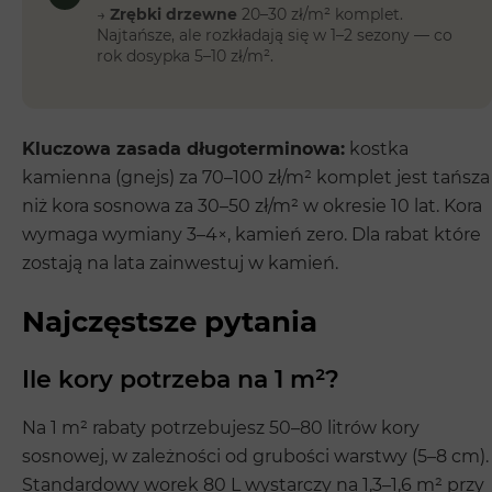
→
Zrębki drzewne
20–30 zł/m² komplet.
Najtańsze, ale rozkładają się w 1–2 sezony — co
rok dosypka 5–10 zł/m².
Kluczowa zasada długoterminowa:
kostka
kamienna (gnejs) za 70–100 zł/m² komplet jest tańsza
niż kora sosnowa za 30–50 zł/m² w okresie 10 lat. Kora
wymaga wymiany 3–4×, kamień zero. Dla rabat które
zostają na lata zainwestuj w kamień.
Najczęstsze pytania
Ile kory potrzeba na 1 m²?
Na 1 m² rabaty potrzebujesz 50–80 litrów kory
sosnowej, w zależności od grubości warstwy (5–8 cm).
Standardowy worek 80 L wystarczy na 1,3–1,6 m² przy