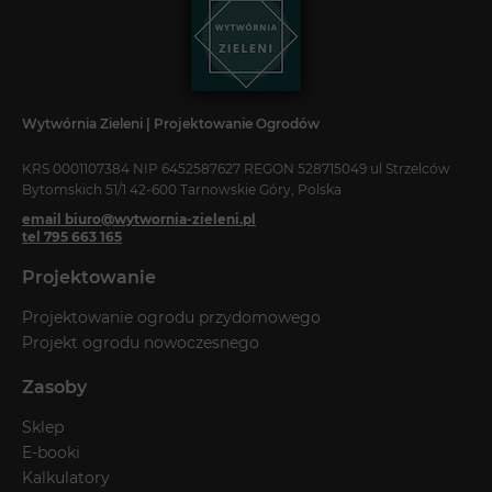
Wytwórnia Zieleni | Projektowanie Ogrodów
KRS 0001107384 NIP 6452587627 REGON 528715049 ul Strzelców
Bytomskich 51/1 42-600 Tarnowskie Góry, Polska
email biuro@wytwornia-zieleni.pl
tel 795 663 165
Projektowanie
Projektowanie ogrodu przydomowego
Projekt ogrodu nowoczesnego
Zasoby
Sklep
E-booki
Kalkulatory