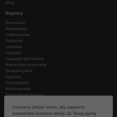
Blog
Regiony
Pomorskie
Małopolskie
Podkarpackie
Podlaskie
Lubelskie
Lubuskie
Kujawsko-pomorskie
Warmińsko-mazurskie
Świętokrzyskie
Opolskie
Dolnośląskie
Wielkopolskie
Zachodniopomorskie
Łódzkie
Używamy plików cookie, aby zapewnić
Mazowieckie
prawidłowe działanie strony. Za Twoją zgodą
Śląskie