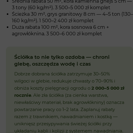
Średnia rabata 50 m², kora kamienna gnejs 5 cm —
3 tony (60 kg/m²). 3 500–5 000 zł komplet
Ścieżka 30 m², grys granitowy 8 cm — 4–5 ton (130–
160 kg/m²). 1 500–2 400 zł komplet
Duża rabata 100 m², kora sosnowa 6 cm +
agrowłóknina. 3 500–6 000 zł komplet
Ściółka to nie tylko ozdoba — chroni
glebę, oszczędza wodę i czas
Dobrze dobrana ściółka zatrzymuje 30–50%
wilgoci w glebie, redukuje chwasty o 70–90% i
obniża koszty pielęgnacji ogrodu o
2 000–5 000 zł
rocznie
. Ale zła ściółka (za cienka warstwa,
niewłaściwy materiał, brak agrowłókniny) oznacza
powtarzanie pracy co 1–2 lata. Zaplanuj rabaty
razem z trawnikiem, nawadnianiem i kostką —
uniknięsz przesypywania świeżej ściółki przy
układaniu kabli i kolizji z systemem nawadniania.