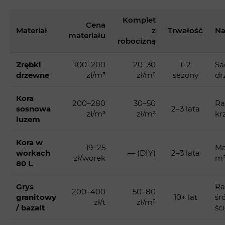
Komplet
Cena
Materiał
z
Trwałość
Na
materiału
robocizną
Zrębki
100–200
20–30
1–2
Sa
drzewne
zł/m³
zł/m²
sezony
dr
Kora
200–280
30–50
Ra
sosnowa
2–3 lata
zł/m³
zł/m²
kr
luzem
Kora w
19–25
Ma
workach
— (DIY)
2–3 lata
zł/worek
m
80 L
Grys
Ra
200–400
50–80
granitowy
10+ lat
śr
zł/t
zł/m²
/ bazalt
śc