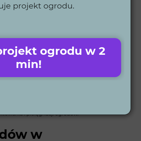
uje projekt ogrodu.
rojekt ogrodu w 2
ojektu ogrodu. Oto, co nas wyróżnia:
min!
rzestrzeni.
ektowania i pielęgnacji ogrodów.
odów w