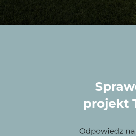
Sprawd
rać Wytwórnię Zielen
projekt
możesz liczyć na ogród, który będzie nowoczesny, estet
Odpowiedz na k
ą wyglądem, ale są również funkcjonalne i proste w codz