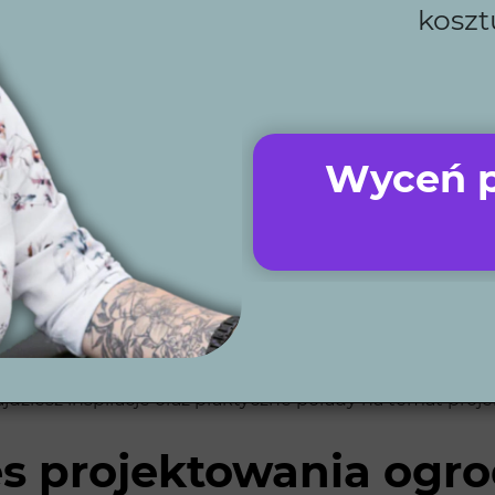
koszt
, które w pełni odpowiadają na Twoje oczekiwania.
Wyceń p
ą pomoc i profesjonalizm na każdym etapie realizacji pr
ażdego projektu.
ch dzięki naszym 6 ebookom z praktycznymi poradami.
projektów.
warantuje wysoką jakość usług.
ski.
ce i oświetlenie, które znacząco ułatwiają utrzymanie p
najdziesz inspiracje oraz praktyczne porady na temat proj
es projektowania ogr