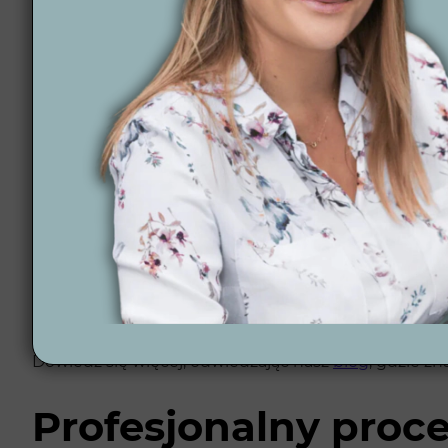
dostępnego czasu, oferujemy elastyczne rozwiązania
Co nas wyróżnia?
Wybierając Wytwórnię Zieleni, zyskujesz kompleksow
Gwarancja satysfakcji i terminowe zakończenie k
Możliwość oszczędności dziesiątek tysięcy złoty
12 lat doświadczenia i ponad 300 zrealizowanych 
Ścisła współpraca z lokalnymi wykonawcami, co g
Projektowanie ogrodów online na terenie całej Pol
Automatyzacja ogrodów: nawadnianie, roboty koszą
Dowiedz się więcej, odwiedzając nasz
blog
, gdzie z
Profesjonalny proc