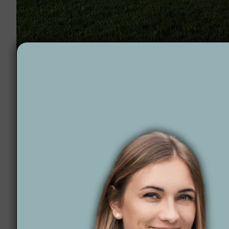
Projektowanie ogrodów Aleksandrów Łódzki
Dlaczego warto wyb
Decydując się na współpracę z
Wytwórnią Zieleni
, 
potrzeb. Nasze projekty ogrodów nie tylko zachwycaj