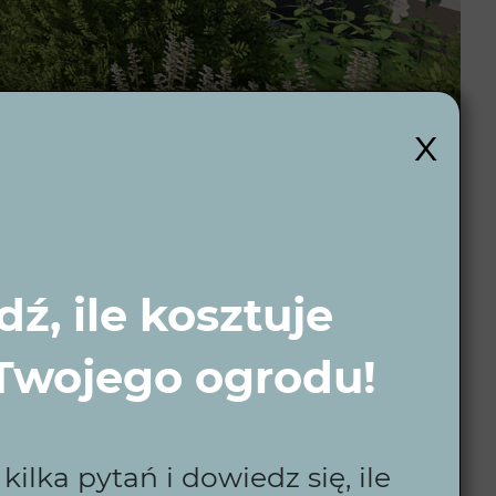
x
ź, ile kosztuje
i?
 Twojego ogrodu!
yczny i dopasowany do Twoich indywidualnych
ilka pytań i dowiedz się, ile
iennej pielęgnacji. Niezależnie od budżetu i