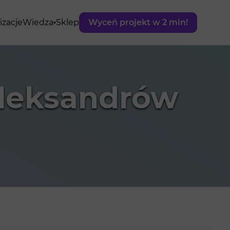
izacje
Wiedza
Sklep
Wyceń projekt w 2 min!
Aleksandrów