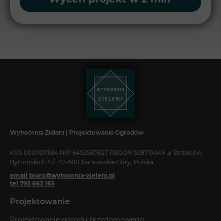
Wytwórnia Zieleni | Projektowanie Ogrodów
KRS 0001107384 NIP 6452587627 REGON 528715049 ul Strzelców
Bytomskich 51/1 42-600 Tarnowskie Góry, Polska
email biuro@wytwornia-zieleni.pl
tel 795 663 165
Projektowanie
Projektowanie ogrodu przydomowego