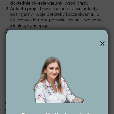
dokładnie określa warunki współpracy.
Ankieta projektowa – na podstawie ankiety
poznajemy Twoje potrzeby i oczekiwania. To
kluczowy element pozwalający na stworzenie
idealnej koncepcji.
Koncepcja 2D – przedstawiamy ogólną
koncepcję w formie rysunku 2D, który ilustruje
x
rozplanowanie przestrzeni.
Wizualizacje 3D – przygotowujemy szczegółowe
wizualizacje 3D, które ukazują wygląd ogrodu w
ciągu dnia i nocy. Dzięki nim z łatwością
zobaczysz, jak Twój ogród będzie prezentował
się po zakończeniu prac.
Projekt wykonawczy 2D – finalny projekt
ogrodu, który zawiera wszystkie szczegóły
techniczne i jest podstawą do realizacji prac
przez wykonawców.
Chcesz dowiedzieć się więcej o tym w jaki sposób
działamy? Sprawdź jak przebiega dokładnie