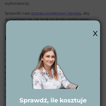
wykonawczy.
Sprawdź nasz
proces projektowy ogrodu
, aby
dowiedzieć się, jak krok po kroku realizujemy
Twoje marzenia o idealnym ogrodzie.
x
Kilka słów o Wytwórni Zieleni
Wytwórnia Zieleni to firma z wieloletnim
doświadczeniem, specjalizująca się w
projektowaniu nowoczesnych ogrodów. Nasze
realizacje łączą piękno natury z nowoczesnymi
technologiami, tworząc przestrzeń, która zachwyca
i jest łatwa w utrzymaniu. Zobacz nasze
realizacje
i
sprawdź, jak możemy pomóc spełnić Twoje
marzenie o idealnym ogrodzie.
Sprawdź, ile kosztuje