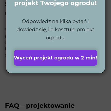
projekt Twojego ogrodu!
Skontaktuj się z nami i spełnij
marzenie o ogrodzie!
Odpowiedz na kilka pytań i
dowiedz się, ile kosztuje projekt
Chcesz mieć ogród, który cieszy oko i nie sprawia
problemów? Zobacz, od czego zacząć projekt
ogrodu.
ogrodu i sprawdź wycenę przygotowaną pod Twój
budżet. Wypełnij
formularz wyceny ogrodu
i
zaprojektuj ogród swoich marzeń!
Wyceń projekt ogrodu w 2 min!
FAQ – projektowanie