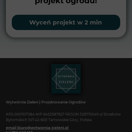
projekt ogrodu!
Wyceń projekt w 2 min
Wytwórnia Zieleni | Projektowanie Ogrodów
KRS 0001107384 NIP 6452587627 REGON 528715049 ul Strzelców
Bytomskich 51/1 42-600 Tarnowskie Góry, Polska
email biuro@wytwornia-zieleni.pl