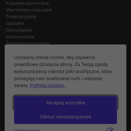
Kujawsko-pomorskie
Warmińsko-mazurskie
Świętokrzyskie
Opolskie
Dolnośląskie
Wielkopolskie
Zachodniopomorskie
Łódzkie
Używamy plików cookie, aby zapewnić
Mazowieckie
prawidłowe działanie strony. Za Twoją zgodą
Śląskie
wykorzystujemy również pliki analityczne, które
pomagają nam analizować ruch i ulepszać
Polityka prywatności
serwis.
Polityka cookies.
Polityka Cookies
Strona stworzona przez Naprawimyfirme.pl
Akceptuj wszystkie
© Wytwórnia Zieleni 2026
Odrzuć nieobowiązkowe
Ustawienia