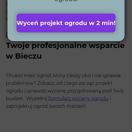
Chcesz dowiedzieć się więcej o tym w jaki sposób
działamy? Sprawdź jak przebiega dokładnie
nasze
projektowanie ogrodu
.
Wyceń projekt ogrodu w 2 min!
Firma Wytwórnia Zieleni –
Twoje profesjonalne wsparcie
w Bieczu
Chcesz mieć ogród, który cieszy oko i nie sprawia
problemów? Zobacz, od czego zacząć projekt
ogrodu i sprawdź wycenę przygotowaną pod Twój
budżet. Wypełnij
formularz wyceny ogrodu
i
zaprojektuj ogród swoich marzeń!