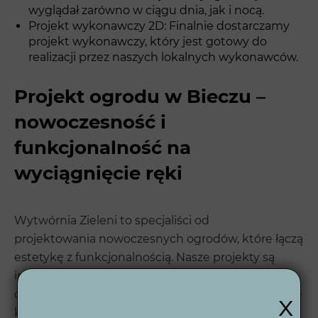
wyglądał zarówno w ciągu dnia, jak i nocą.
Projekt wykonawczy 2D: Finalnie dostarczamy
projekt wykonawczy, który jest gotowy do
realizacji przez naszych lokalnych wykonawców.
Projekt ogrodu w Bieczu –
nowoczesność i
funkcjonalność na
wyciągnięcie ręki
Wytwórnia Zieleni to specjaliści od
projektowania nowoczesnych ogrodów, które łączą
estetykę z funkcjonalnością. Nasze projekty są
indywidualnie dostosowane do potrzeb klientów,
co zapewnia maksymalną satysfakcję i długotrwałe
x
korzyści. W każdym projekcie bierzemy pod