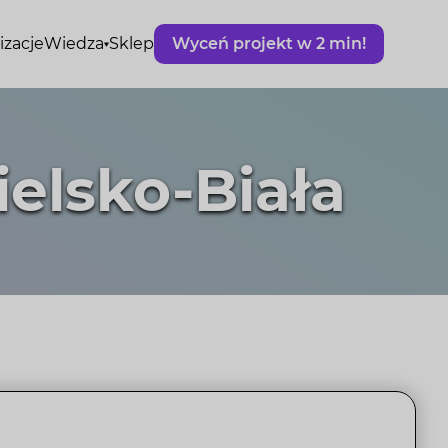
izacje
Wiedza
Sklep
Wyceń projekt w 2 min!
elsko-Biała