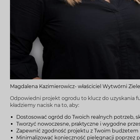
Magdalena Kazimierowicz- właściciel Wytwórni Ziele
Odpowiedni projekt ogrodu to klucz do uzyskania f
kładziemy nacisk na to, aby:
Dostosować ogród do Twoich realnych potrzeb, skup
Tworzyć nowoczesne, praktyczne i wygodne prze
Zapewnić zgodność projektu z Twoim budżetem na
Minimalizować konieczność pielęgnacji poprzez 