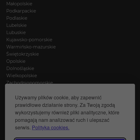
Małopolskie
Podkarpackie
Podlaskie
Lubelskie
Lubuskie
Kujawsko-pomorskie
Warmińsko-mazurskie
Świętokrzyskie
Opolskie
Dolnośląskie
Wielkopolskie
Zachodniopomorskie
Łódzkie
Używamy plików cookie, aby zapewnić
Mazowieckie
prawidłowe działanie strony. Za Twoją zgodą
Śląskie
wykorzystujemy również pliki analityczne, które
pomagają nam analizować ruch i ulepszać
Polityka prywatności
serwis.
Polityka cookies.
Polityka Cookies
Strona stworzona przez Naprawimyfirme.pl