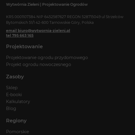
Wytwórnia Zieleni | Projektowanie Ogrodów
KRS 0001107384 NIP 6452587627 REGON 528715049 ul Strzelców
Bytomskich 51/1 42-600 Tarnowskie Góry, Polska
email biuro@wytwornia-zieleni.pl
tel 795 663 165
Projektowanie
Projektowanie ogrodu przydomowego
Projekt ogrodu nowoczesnego
Zasoby
Sklep
E-booki
Kalkulatory
Blog
Regiony
Pomorskie