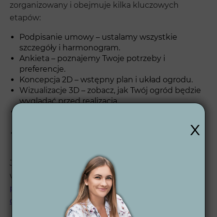
zorganizowany i obejmuje kilka kluczowych
etapów:
Podpisanie umowy – ustalamy wszystkie
szczegóły i harmonogram.
Ankieta – poznajemy Twoje potrzeby i
preferencje.
Koncepcja 2D – wstępny plan i układ ogrodu.
Wizualizacje 3D – zobacz, jak Twój ogród będzie
wyglądać przed realizacją.
Projekt wykonawczy – pełna dokumentacja do
x
realizacji.
Wsparcie po zakończeniu – jesteśmy dostępni
także po realizacji projektu.
Jeśli chcesz zobaczyć, jak wygląda nasza
współpraca krok po kroku, zajrzyj do opisu
procesu
projektowego
oraz
kompleksowego projektu
ogrodu
.