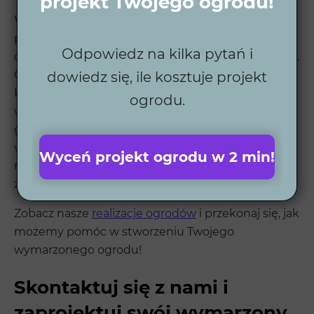
projekt Twojego ogrodu!
W Wytwórni Zieleni specjalizujemy się w
projektowaniu nowoczesnych i funkcjonalnych
Odpowiedz na kilka pytań i
ogrodów, które są zarówno piękne, jak i praktyczne.
Oferujemy kompleksowe wsparcie – od pierwszej
dowiedz się, ile kosztuje projekt
koncepcji, przez wizualizacje 3D, aż po pełne
ogrodu.
wdrożenie i automatyzację. Nasza praca to
gwarancja satysfakcji i terminowości, a dzięki
współpracy z lokalnymi wykonawcami możesz
Wyceń projekt ogrodu w 2 min!
mieć pewność, że wszystko zostanie zrealizowane
zgodnie z najwyższymi standardami.
Zobacz nasze
realizacje ogrodów
i przekonaj się, jak
możemy pomóc w stworzeniu Twojego
wymarzonego ogrodu!
Skontaktuj się z nami i
zaprojektuj swój wymarzony