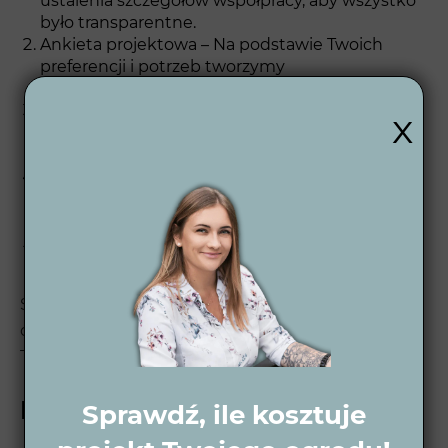
ustalenia szczegółów współpracy, aby wszystko
było transparentne.
Ankieta projektowa – Na podstawie Twoich
preferencji i potrzeb tworzymy
spersonalizowaną koncepcję.
Koncepcja 2D – Projekt w formie
x
dwuwymiarowej, abyś mógł zobaczyć pierwszą
wersję swojego wymarzonego ogrodu.
Wizualizacje 3D – Przygotowujemy wizualizacje
zarówno dzienne, jak i nocne, które pozwalają w
pełni wyobrazić sobie efekt końcowy.
Projekt wykonawczy 2D – Finalny projekt, który
posłuży jako plan do realizacji prac.
Sprawdź nasz
proces projektowy ogrodu
, aby
dowiedzieć się, jak krok po kroku realizujemy
Twoje marzenia o idealnym ogrodzie.
Projekt ogrodu w Buk
Sprawdź, ile kosztuje