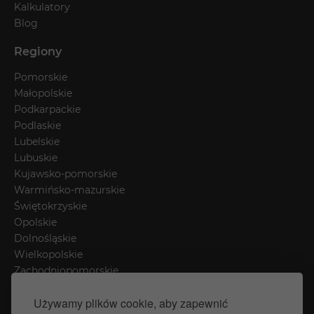
Kalkulatory
Blog
Regiony
Pomorskie
Małopolskie
Podkarpackie
Podlaskie
Lubelskie
Lubuskie
Kujawsko-pomorskie
Warmińsko-mazurskie
Świętokrzyskie
Opolskie
Dolnośląskie
Wielkopolskie
Zachodniopomorskie
Łódzkie
Używamy plików cookie, aby zapewnić
Mazowieckie