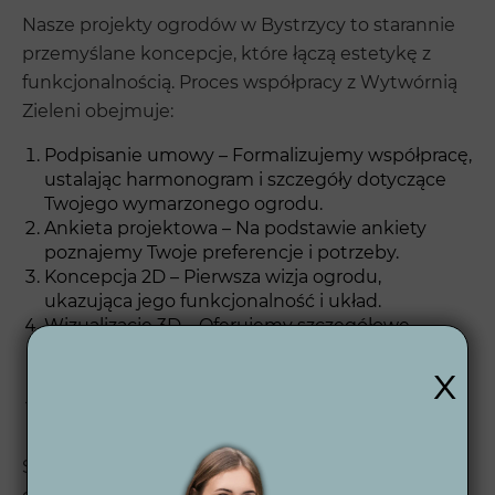
Nasze projekty ogrodów w Bystrzycy to starannie
przemyślane koncepcje, które łączą estetykę z
funkcjonalnością. Proces współpracy z Wytwórnią
Zieleni obejmuje:
Podpisanie umowy – Formalizujemy współpracę,
ustalając harmonogram i szczegóły dotyczące
Twojego wymarzonego ogrodu.
Ankieta projektowa – Na podstawie ankiety
poznajemy Twoje preferencje i potrzeby.
Koncepcja 2D – Pierwsza wizja ogrodu,
ukazująca jego funkcjonalność i układ.
Wizualizacje 3D – Oferujemy szczegółowe
wizualizacje ogrodu, zarówno w dzień, jak i nocą,
x
co pozwala na lepsze zobrazowanie projektu.
Projekt wykonawczy 2D – Finalna wersja
projektu, gotowa do realizacji.
Sprawdź nasz
proces projektowy ogrodu
, aby