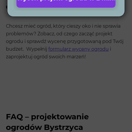
ogród w Bystrzycy
Chcesz mieć ogród, który cieszy oko i nie sprawia
problemów? Zobacz, od czego zacząć projekt
ogrodu i sprawdź wycenę przygotowaną pod Twój
budżet. Wypełnij
formularz wyceny ogrodu
i
zaprojektuj ogród swoich marzeń!
FAQ – projektowanie
ogrodów Bystrzyca