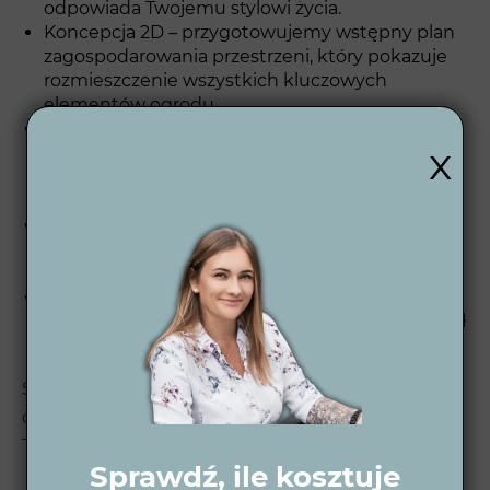
odpowiada Twojemu stylowi życia.
Koncepcja 2D – przygotowujemy wstępny plan
zagospodarowania przestrzeni, który pokazuje
rozmieszczenie wszystkich kluczowych
elementów ogrodu.
Wizualizacje 3D dzienne i nocne –
x
opracowujemy wizualizacje 3D, które pozwalają
zobaczyć, jak ogród będzie wyglądał w różnych
warunkach oświetleniowych.
Projekt wykonawczy 2D – opracowujemy
szczegółowe plany techniczne, które stanowią
podstawę do realizacji ogrodu.
Wsparcie po projektowe – po zakończeniu
projektu oferujemy wsparcie, aby Twój ogród był
piękny i funkcjonalny przez wiele lat.
Sprawdź nasz
proces projektowy ogrodu
, aby
dowiedzieć się, jak krok po kroku realizujemy
Twoje marzenia o idealnym ogrodzie.
Sprawdź, ile kosztuje