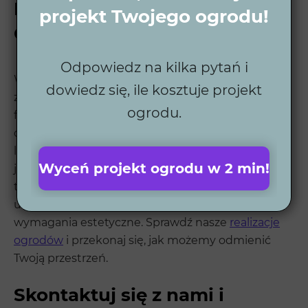
Projekt ogrodu w
projekt Twojego ogrodu!
Ciechocinku
Odpowiedz na kilka pytań i
W Wytwórni Zieleni tworzymy ogrody, które
dowiedz się, ile kosztuje projekt
zachwycają zarówno wyglądem, jak i
ogrodu.
funkcjonalnością. Każdy projekt jest dostosowany
do indywidualnych potrzeb klienta, a współpraca z
lokalnymi wykonawcami zapewnia najwyższą
Wyceń projekt ogrodu w 2 min!
jakość realizacji. Dzięki nowoczesnym
technologiom nasze ogrody są łatwe w
utrzymaniu, a jednocześnie spełniają wszelkie
wymagania estetyczne. Sprawdź nasze
realizacje
ogrodów
i przekonaj się, jak możemy odmienić
Twoją przestrzeń.
Skontaktuj się z nami i