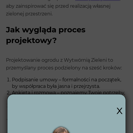
aby zainspirować się przed realizacją własnej
zielonej przestrzeni.
Jak wygląda proces
projektowy?
Projektowanie ogrodu z Wytwórnią Zieleni to
przemyślany proces podzielony na sześć kroków:
Podpisanie umowy – formalności na początek,
by współpraca była jasna i przejrzysta.
Ankieta i rozmowa – poznajemy Twoje potrzeby,
styl życia i oczekiwania.
x
Koncepcja 2D – opracowujemy wstępny plan
przestrzeni ogrodowej.
Wizualizacje 3D – zobaczysz realistyczny obraz
ogrodu jeszcze przed rozpoczęciem prac.
Projekt wykonawczy – dostarczamy