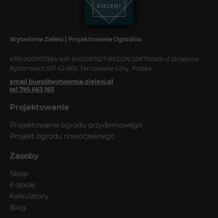
Wytwórnia Zieleni | Projektowanie Ogrodów
KRS 0001107384 NIP 6452587627 REGON 528715049 ul Strzelców
Bytomskich 51/1 42-600 Tarnowskie Góry, Polska
email biuro@wytwornia-zieleni.pl
tel 795 663 165
Projektowanie
Projektowanie ogrodu przydomowego
Projekt ogrodu nowoczesnego
Zasoby
Sklep
E-booki
Kalkulatory
Blog