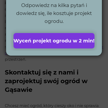
łączą nowoczesne technologie z pięknym
Odpowiedz na kilka pytań i
designem. Każdy projekt dostosowujemy do
dowiedz się, ile kosztuje projekt
indywidualnych potrzeb klientów, a współpraca z
ogrodu.
lokalnymi wykonawcami zapewnia wysoką jakość
realizacji. Dzięki automatycznym systemom
nawadniania, robotom koszącym i oświetleniu,
Wyceń projekt ogrodu w 2 min!
nasze ogrody są łatwe w utrzymaniu i prezentują
się świetnie przez cały rok. Sprawdź nasze
realizacje
ogrodów
i zobacz, jak możemy odmienić Twoją
przestrzeń.
Skontaktuj się z nami i
zaprojektuj swój ogród w
Gąsawie
Chcesz mieć ogród, który cieszy oko i nie sprawia