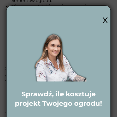
elementów ogrodu.
Wizualizacje 3D dzienne i nocne – wizualizacje
3D pokazują, jak Twój ogród będzie wyglądał w
x
różnych porach dnia i nocy.
Projekt wykonawczy 2D – tworzymy
szczegółowe plany techniczne, które są
podstawą do realizacji ogrodu zgodnie z Twoimi
oczekiwaniami.
Wsparcie po projektowe – oferujemy pomoc po
zakończeniu realizacji, aby Twój ogród cieszył
oko i był funkcjonalny przez wiele lat.
Sprawdź nasz
proces projektowy ogrodu
, aby
dowiedzieć się, jak krok po kroku realizujemy
Twoje marzenia o idealnym ogrodzie.
Sprawdź, ile kosztuje
Projekt ogrodu w Gąsawie
projekt Twojego ogrodu!
W Wytwórni Zieleni projektujemy ogrody, które