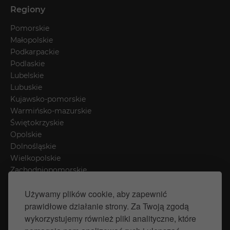
Regiony
Pomorskie
Małopolskie
Podkarpackie
Podlaskie
Lubelskie
Lubuskie
Kujawsko-pomorskie
Warmińsko-mazurskie
Świętokrzyskie
Opolskie
Dolnośląskie
Wielkopolskie
Zachodniopomorskie
Łódzkie
Używamy plików cookie, aby zapewnić
Mazowieckie
prawidłowe działanie strony. Za Twoją zgodą
Śląskie
wykorzystujemy również pliki analityczne, które