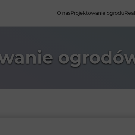
O nas
Projektowanie ogrodu
Real
owanie ogrodó