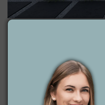
Projektowanie ogrodów Gdańsk
Projektowanie ogro
Chcesz zaprojektować ogród w Gdańsku?
Wytwórnia
automatyce ogrodowej, zapewniamy projekty dopaso
Dlaczego warto wyb
Terminowość – Realizujemy projekty na czas, dbaj