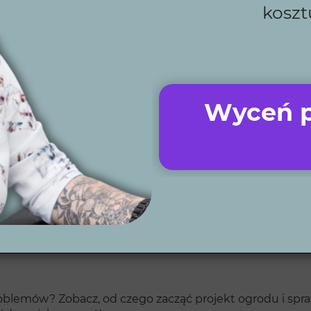
stemy nawadniania, oświetlenia, kosiarki automatyczn
koszt
howcami gwarantuje wysoką jakość.
zed rozpoczęciem prac.
roces?
Wyceń p
.
stępny projekt i model ogrodu.
do realizacji.
mi
 problemów? Zobacz, od czego zacząć projekt ogrodu i 