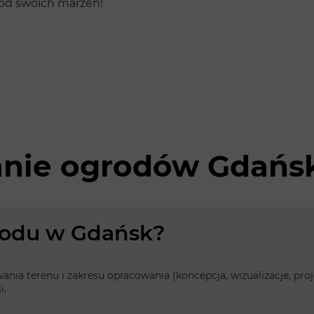
ród swoich marzeń!
anie ogrodów Gdańs
grodu w Gdańsk?
owania terenu i zakresu opracowania (koncepcja, wizualizacje, p
i.