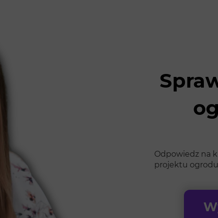
Spraw
og
Odpowiedz na kil
projektu ogrodu
Wy