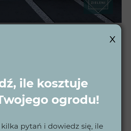
x
wórnią Zieleni
esność z naturą. Dzięki wizualizacjom 3D i
ź, ile kosztuje
 Twojego ogrodu!
ilka pytań i dowiedz się, ile