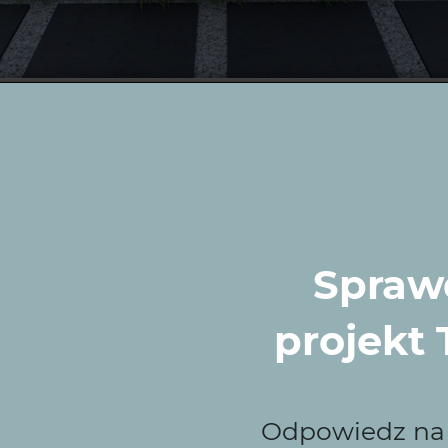
dów w Gdańsku z Wyt
 Zieleni
oferuje kompleksowe usługi, które łączą nowocz
wane do Twoich potrzeb, które są łatwe w utrzymaniu.
Sprawd
rać nas?
projekt
Odpowiedz na k
ąc o każdy szczegół.