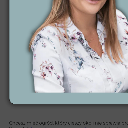
Automatyka ogrodowa – Oferujemy nowoczesne sy
Lokalni specjaliści – Współpraca z zaufanymi fac
Wizualizacje 3D – Zobacz finalny efekt jeszcze pr
Jak wygląda nasz p
Podpisanie umowy – Ustalamy zasady współpracy
Ankieta projektowa – Poznajemy Twoje potrzeby.
Koncepcja 2D i wizualizacje 3D – Prezentujemy w
Projekt wykonawczy – Finalizujemy dokumentację 
Skontaktuj się z na
Chcesz mieć ogród, który cieszy oko i nie sprawia