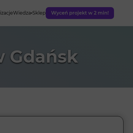
izacje
Wiedza
Sklep
Wyceń projekt w 2 min!
w Gdańsk