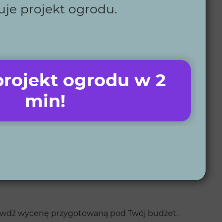
e.
uje projekt ogrodu.
rojekt ogrodu w 2
min!
sprawdź wycenę przygotowaną pod Twój budżet.