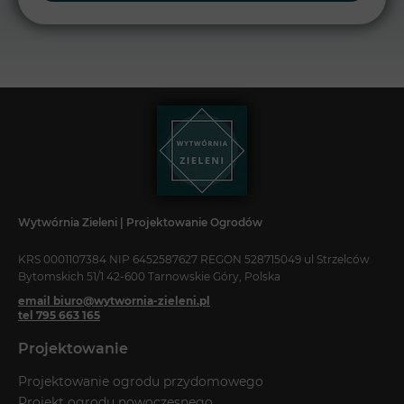
Wytwórnia Zieleni | Projektowanie Ogrodów
KRS 0001107384 NIP 6452587627 REGON 528715049 ul Strzelców
Bytomskich 51/1 42-600 Tarnowskie Góry, Polska
email biuro@wytwornia-zieleni.pl
tel 795 663 165
Projektowanie
Projektowanie ogrodu przydomowego
Projekt ogrodu nowoczesnego