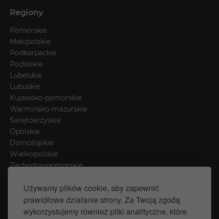
Regiony
Pomorskie
Małopolskie
Podkarpackie
Podlaskie
Lubelskie
Lubuskie
Kujawsko-pomorskie
Warmińsko-mazurskie
Świętokrzyskie
Opolskie
Dolnośląskie
Wielkopolskie
Zachodniopomorskie
Łódzkie
Używamy plików cookie, aby zapewnić
Mazowieckie
prawidłowe działanie strony. Za Twoją zgodą
Śląskie
wykorzystujemy również pliki analityczne, które