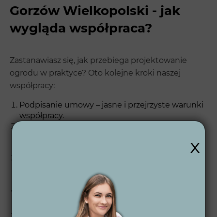
Gorzów Wielkopolski - jak
wygląda współpraca?
Zastanawiasz się, jak przebiega projektowanie
ogrodu w praktyce? Oto kolejne kroki naszej
współpracy:
Podpisanie umowy – jasne i przejrzyste warunki
współpracy.
Ankieta i dostarczenie dokumentów –
poznajemy Twoje potrzeby, inspiracje i wizję
x
wymarzonego ogrodu.
Spotkanie budżetowe – otrzymujesz
szczegółową wycenę zakresu usług związanych
z realizacją Twojego ogrodu.
Koncepcja 2D – szkicujemy pierwsze pomysły,
by przedstawić ogólny zarys projektu.
Wizualizacje 3D dzienne i nocne – zobaczysz