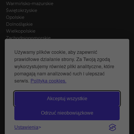
Warmińsko-mazurskie
Świętokrzyskie
Opolskie
Dolnośląskie
Wielkopolskie
Zachodniopomorskie
Łódzkie
Używamy plików cookie, aby zapewnić
Mazowieckie
prawidłowe działanie strony. Za Twoją zgodą
Śląskie
wykorzystujemy również pliki analityczne, które
pomagają nam analizować ruch i ulepszać
Polityka prywatności
serwis.
Polityka cookies.
Polityka Cookies
Strona stworzona przez Naprawimyfirme.pl
Akceptuj wszystkie
© Wytwórnia Zieleni 2026
Odrzuć nieobowiązkowe
Ustawienia