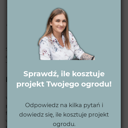
ogrodu jeszcze przed jego realizacją.
Projekt wykonawczy – dostarczamy
szczegółowy plan, gotowy do samodzielnej
realizacji lub z naszą pomocą.
Wsparcie po zakończeniu – zawsze jesteśmy do
dyspozycji, by udzielić wskazówek dotyczących
pielęgnacji ogrodu.
Sprawdź nasz
proces projektowy ogrodu
, aby
dowiedzieć się, jak krok po kroku realizujemy
Twoje marzenia o idealnym ogrodzie.
Sprawdź, ile kosztuje
Kilka słów o Wytwórni Zieleni
projekt Twojego ogrodu!
Wytwórnia Zieleni to zespół pasjonatów, którzy od
Odpowiedz na kilka pytań i
ponad dekady projektują ogrody pełne stylu i
funkcjonalności, dostosowane do potrzeb
dowiedz się, ile kosztuje projekt
właścicieli. Nasze projekty są unikalne, piękne i
ogrodu.