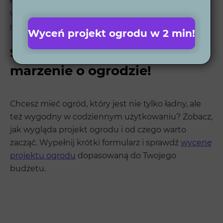
łatwe w utrzymaniu, co sprawia, że cieszą
właścicieli przez długie lata. Zobacz nasze
realizacje
ogrodów
i przekonaj się, że warto nam zaufać.
Wyceń projekt ogrodu w 2 min!
Skontaktuj się z nami i spełnij
marzenie o ogrodzie!
Chcesz mieć ogród, który jest nie tylko ładny, ale
też wygodny w codziennym użytkowaniu? Zobacz,
jak wygląda projekt ogrodu i od czego warto
zacząć. Wypełnij krótki formularz i sprawdź
wycenę
projektu ogrodu
dopasowaną do Twojego
budżetu.