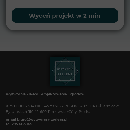
Wyceń projekt w 2 min
Wytwórnia Zieleni | Projektowanie Ogrodów
KRS 0001107384 NIP 6452587627 REGON 528715049 ul Strzelców
Bytomskich 51/1 42-600 Tarnowskie Góry, Polska
email biuro@wytwornia-zieleni.pl
tel 795 663 165