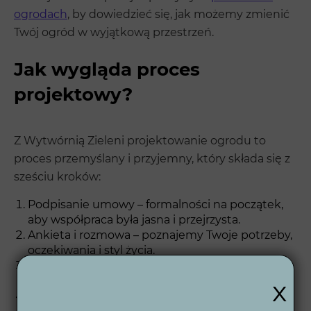
ogrodach
, by dowiedzieć się, jak możemy zmienić
Twój ogród w wyjątkową przestrzeń.
Jak wygląda proces
projektowy?
Z Wytwórnią Zieleni projektowanie ogrodu to
proces przemyślany i przyjemny, który składa się z
sześciu kroków:
Podpisanie umowy – formalności na początek,
aby współpraca była jasna i przejrzysta.
Ankieta i rozmowa – poznajemy Twoje potrzeby,
oczekiwania i styl życia.
Koncepcja 2D – przygotowujemy pierwszy,
x
ogólny plan przestrzeni ogrodowej.
Wizualizacje 3D – zobaczysz realistyczny obraz