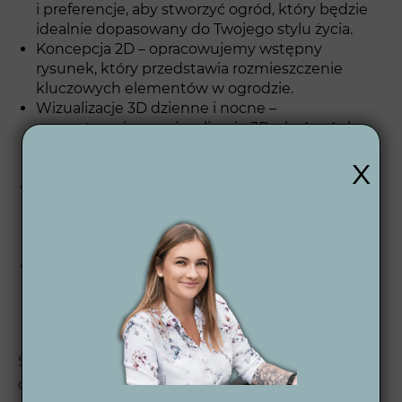
i preferencje, aby stworzyć ogród, który będzie
idealnie dopasowany do Twojego stylu życia.
Koncepcja 2D – opracowujemy wstępny
rysunek, który przedstawia rozmieszczenie
kluczowych elementów w ogrodzie.
Wizualizacje 3D dzienne i nocne –
przygotowujemy wizualizacje 3D, abyś mógł
zobaczyć, jak ogród będzie wyglądał o różnych
x
porach dnia.
Projekt wykonawczy 2D – tworzymy
szczegółowe plany techniczne, które są
podstawą do realizacji ogrodu zgodnie z Twoimi
wymaganiami.
Wsparcie po projektowe – po zakończeniu
projektu oferujemy wsparcie, aby Twój ogród
cieszył oko i był łatwy w utrzymaniu przez wiele
lat.
Sprawdź nasz
proces projektowy ogrodu
, aby
dowiedzieć się, jak krok po kroku realizujemy