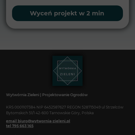
Wyceń projekt w 2 min
Wytwórnia Zieleni | Projektowanie Ogrodów
KRS 0001107384 NIP 6452587627 REGON 528715049 ul Strzelców
Bytomskich 51/1 42-600 Tarnowskie Góry, Polska
email biuro@wytwornia-zieleni.pl
tel 795 663 165