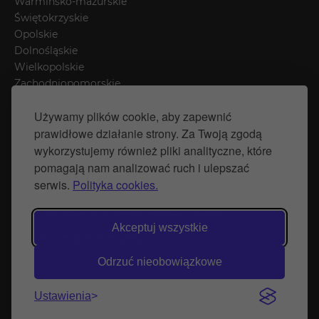
Warmińsko-mazurskie
Świętokrzyskie
Opolskie
Dolnośląskie
Wielkopolskie
Zachodniopomorskie
Łódzkie
Używamy plików cookie, aby zapewnić
Mazowieckie
prawidłowe działanie strony. Za Twoją zgodą
Śląskie
wykorzystujemy również pliki analityczne, które
pomagają nam analizować ruch i ulepszać
Polityka prywatności
serwis.
Polityka cookies.
Polityka Cookies
Strona stworzona przez Naprawimyfirme.pl
Akceptuj wszystkie
© Wytwórnia Zieleni 2026
Odrzuć nieobowiązkowe
Ustawienia