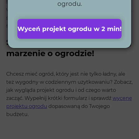
sprawia, że ogrody są łatwe w utrzymaniu i cieszą
ogrodu.
właścicieli przez długie lata. Zobacz nasze
realizacje
ogrodów
i przekonaj się, że warto powierzyć nam
swój wymarzony ogród.
Wyceń projekt ogrodu w 2 min!
Skontaktuj się z nami i spełnij
marzenie o ogrodzie!
Chcesz mieć ogród, który jest nie tylko ładny, ale
też wygodny w codziennym użytkowaniu? Zobacz,
jak wygląda projekt ogrodu i od czego warto
zacząć. Wypełnij krótki formularz i sprawdź
wycenę
projektu ogrodu
dopasowaną do Twojego
budżetu.