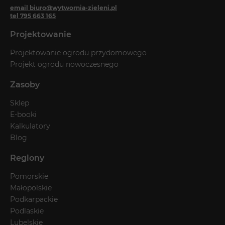
email biuro@wytwornia-zieleni.pl
tel 795 663 165
Projektowanie
Projektowanie ogrodu przydomowego
Projekt ogrodu nowoczesnego
Zasoby
Sklep
E-booki
Kalkulatory
Blog
Regiony
Pomorskie
Małopolskie
Podkarpackie
Podlaskie
Lubelskie