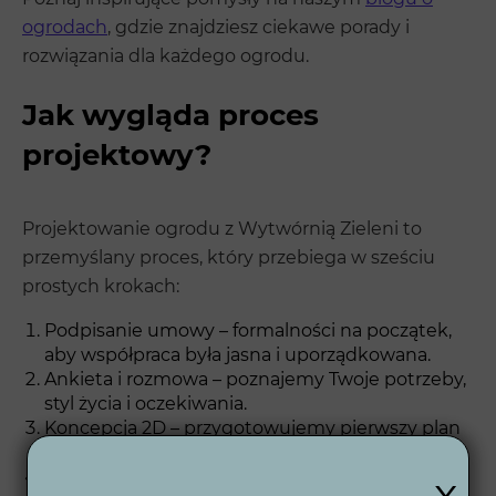
ogrodach
, gdzie znajdziesz ciekawe porady i
rozwiązania dla każdego ogrodu.
Jak wygląda proces
projektowy?
Projektowanie ogrodu z Wytwórnią Zieleni to
przemyślany proces, który przebiega w sześciu
prostych krokach:
Podpisanie umowy – formalności na początek,
aby współpraca była jasna i uporządkowana.
Ankieta i rozmowa – poznajemy Twoje potrzeby,
styl życia i oczekiwania.
Koncepcja 2D – przygotowujemy pierwszy plan
przestrzeni ogrodowej.
x
Wizualizacje 3D – zobaczysz realistyczny obraz