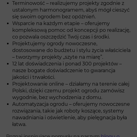
Terminowość – realizujemy projekty zgodnie z
ustalonym harmonogramem, abyś mógł cieszyć
się swoim ogrodem bez opóźnień.
Wsparcie na każdym etapie – oferujemy
kompleksową pomoc od koncepcji po realizację,
co pozwala oszczędzić Twój czas i środki.
Projektujemy ogrody nowoczesne,
dostosowane do budżetu i stylu życia właściciela
– tworzymy projekty „szyte na miarę”.
12 lat doświadczenia i ponad 300 projektów –
nasze bogate doświadczenie to gwarancja
jakości i trwałości.
Projektowanie online – działamy na terenie całej
Polski, dzięki czemu projekt ogrodu zamówisz
wygodnie, bez wychodzenia z domu.
Automatyzacja ogrodu – oferujemy nowoczesne
rozwiązania, takie jak roboty koszące, systemy
nawadniania i oświetlenie, aby pielęgnacja była
łatwa.
Poznaj inspirujące pomysły na naszym
blogu o