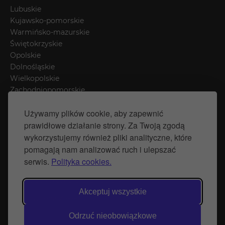
Lubuskie
Kujawsko-pomorskie
Warmińsko-mazurskie
Świętokrzyskie
Opolskie
Dolnośląskie
Wielkopolskie
Zachodniopomorskie
Łódzkie
Używamy plików cookie, aby zapewnić
Mazowieckie
prawidłowe działanie strony. Za Twoją zgodą
Śląskie
wykorzystujemy również pliki analityczne, które
pomagają nam analizować ruch i ulepszać
Polityka prywatności
serwis.
Polityka cookies.
Polityka Cookies
Strona stworzona przez Naprawimyfirme.pl
Akceptuj wszystkie
© Wytwórnia Zieleni 2026
Odrzuć nieobowiązkowe