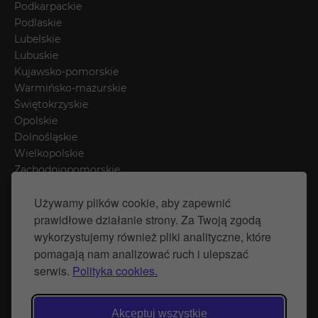
Podkarpackie
Podlaskie
Lubelskie
Lubuskie
Kujawsko-pomorskie
Warmińsko-mazurskie
Świętokrzyskie
Opolskie
Dolnośląskie
Wielkopolskie
Zachodniopomorskie
Łódzkie
Używamy plików cookie, aby zapewnić
Mazowieckie
prawidłowe działanie strony. Za Twoją zgodą
Śląskie
wykorzystujemy również pliki analityczne, które
pomagają nam analizować ruch i ulepszać
Polityka prywatności
serwis.
Polityka cookies.
Polityka Cookies
Strona stworzona przez Naprawimyfirme.pl
Akceptuj wszystkie