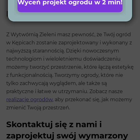
Wyceń projekt ogrodu w 2 min!
Projekt ogrodu w Kępicach
Z Wytwórnią Zieleni masz pewność, że Twój ogród
w Kępicach zostanie zaprojektowany i wykonany z
najwyższą starannością. Dzięki nowoczesnym
technologiom i wieloletniemu doświadczeniu
możemy tworzyć przestrzenie, które łączą estetykę
z funkcjonalnością. Tworzymy ogrody, które nie
tylko zachwycają wyglądem, ale także są
praktyczne i łatwe w utrzymaniu. Zobacz nasze
realizacje ogrodów
, aby przekonać się, jak możemy
zmienić Twoją przestrzeń.
Skontaktuj się z nami i
zaprojektuj swój wymarzony