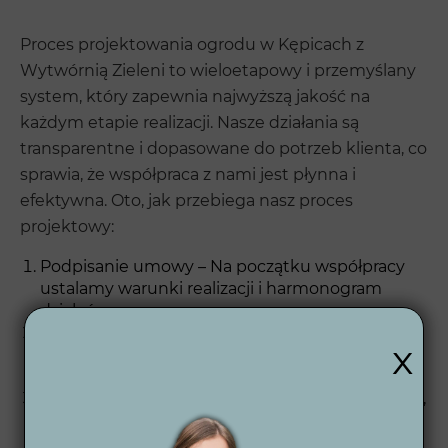
Proces projektowania ogrodu w Kępicach z
Wytwórnią Zieleni to wieloetapowy i przemyślany
system, który zapewnia najwyższą jakość na
każdym etapie realizacji. Nasze działania są
transparentne i dopasowane do potrzeb klienta, co
sprawia, że współpraca z nami jest płynna i
efektywna. Oto, jak przebiega nasz proces
projektowy:
Podpisanie umowy – Na początku współpracy
ustalamy warunki realizacji i harmonogram
działań.
Ankieta projektowa – Zbieramy informacje o
x
preferencjach i wymaganiach klienta oraz
analizujemy specyfikę działki.
Koncepcja 2D – Tworzymy wstępny plan ogrodu,
który pokazuje rozmieszczenie najważniejszych
elementów.