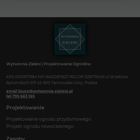
Wytwórnia Zieleni | Projektowanie Ogrodów
KRS 0001107384 NIP 6452587627 REGON 528715049 ul Strzelców
Bytomskich 51/1 42-600 Tarnowskie Góry, Polska
email biuro@wytwornia-zieleni.pl
tel 795 663 165
Projektowanie
Projektowanie ogrodu przydomowego
Projekt ogrodu nowoczesnego
Zasoby