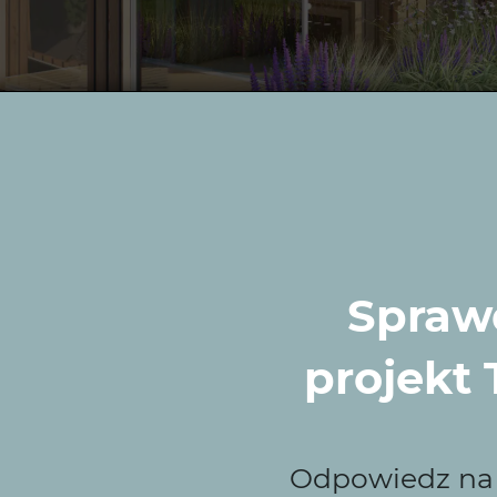
Sprawd
projekt
rać Wytwórnię Zielen
Odpowiedz na k
erminowości w projektowaniu ogrodów. Nasza firma ofer