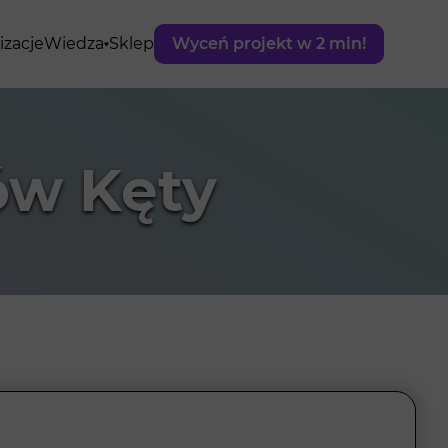
izacje
Wiedza
Sklep
Wyceń projekt w 2 min!
ów Kęty