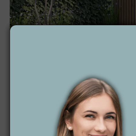
Projekt ogrodu w Ketach- strefa z sauną
Dlaczego warto wyb
Wytwórnia Zieleni to synonim profesjonalizmu i t