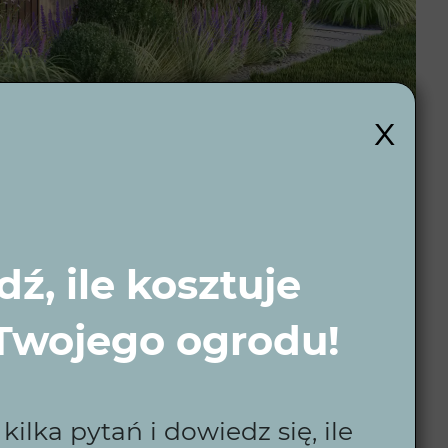
x
ź, ile kosztuje
 Twojego ogrodu!
i?
ilka pytań i dowiedz się, ile
uje kompleksowe projektowanie ogrodów w Kętach,