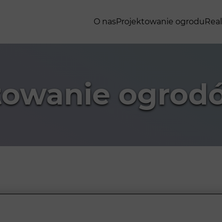
O nas
Projektowanie ogrodu
Real
towanie ogrod