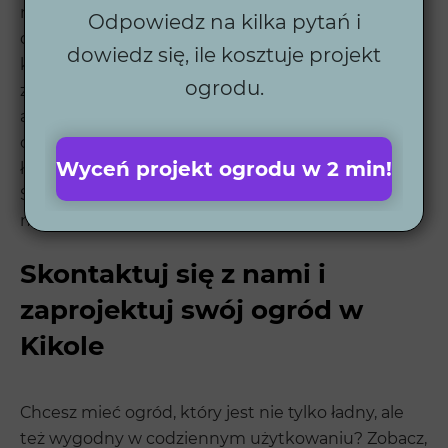
nowoczesne technologie z estetyką. Każdy projekt
Odpowiedz na kilka pytań i
dostosowujemy do indywidualnych potrzeb
dowiedz się, ile kosztuje projekt
klientów, a współpraca z lokalnymi wykonawcami
ogrodu.
zapewnia najwyższą jakość realizacji. Dzięki
automatycznym systemom nawadniania,
oświetleniu i robotom koszącym, nasze ogrody są
Wyceń projekt ogrodu w 2 min!
łatwe w utrzymaniu i piękne przez cały rok.
Sprawdź nasze
realizacje ogrodów
i zobacz, jak
możemy odmienić Twoją przestrzeń.
Skontaktuj się z nami i
zaprojektuj swój ogród w
Kikole
Chcesz mieć ogród, który jest nie tylko ładny, ale
też wygodny w codziennym użytkowaniu? Zobacz,