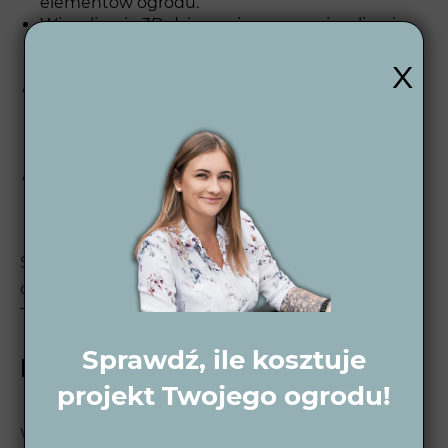
elementów ogrodu.
Wizualizacje 3D dzienne i nocne – wizualizacje
3D pozwalają zobaczyć, jak ogród będzie
x
wyglądał w różnych porach dnia i nocy.
Projekt wykonawczy 2D – tworzymy
szczegółowe plany techniczne, które stanowią
podstawę do realizacji ogrodu zgodnie z Twoimi
wymaganiami.
Wsparcie po projektowe – oferujemy pomoc po
zakończeniu realizacji, aby Twój ogród cieszył
oko i był łatwy w utrzymaniu przez wiele lat.
Sprawdź nasz
proces projektowy ogrodu
, aby
dowiedzieć się, jak krok po kroku realizujemy
Twoje marzenia o idealnym ogrodzie.
Sprawdź, ile kosztuje
Projekt ogrodu w Kikole
projekt Twojego ogrodu!
W Wytwórni Zieleni tworzymy ogrody, które łączą