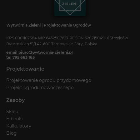
Wytwórnia Zieleni | Projektowanie Ogrodów
KRS 0001107384 NIP 6452587627 REGON 528715049 ul Strzelców
Bytomskich 51/1 42-600 Tarnowskie Góry, Polska
email biuro@wytwornia-zieleni.pl
tel 795 663 165
Projektowanie
Projektowanie ogrodu przydomowego
Projekt ogrodu nowoczesnego
Zasoby
Sklep
E-booki
Kalkulatory
Blog