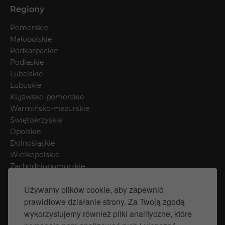
Regiony
Pomorskie
Małopolskie
Podkarpackie
Podlaskie
Lubelskie
Lubuskie
Kujawsko-pomorskie
Warmińsko-mazurskie
Świętokrzyskie
Opolskie
Dolnośląskie
Wielkopolskie
Zachodniopomorskie
Łódzkie
Używamy plików cookie, aby zapewnić
Mazowieckie
prawidłowe działanie strony. Za Twoją zgodą
Śląskie
wykorzystujemy również pliki analityczne, które