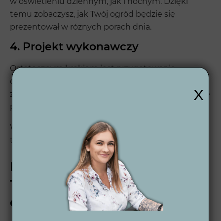
w oświetleniu dziennym, jak i nocnym. Dzięki
temu zobaczysz, jak Twój ogród będzie się
prezentował w różnych porach dnia.
4. Projekt wykonawczy
Ostatecznym krokiem jest przygotowanie
dokładnego projektu wykonawczego 2D, który
x
zawiera wszystkie niezbędne szczegóły techniczne
potrzebne do realizacji projektu.
Więcej informacji o naszym procesie znajdziesz
tutaj 👉
Proces projektowania ogrodu
.
Projekt ogrodu w Knurowie –
Twoja przestrzeń, nasze
doświadczenie