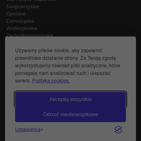
Świętokrzyskie
Opolskie
Dolnośląskie
Wielkopolskie
Zachodniopomorskie
Łódzkie
Używamy plików cookie, aby zapewnić
Mazowieckie
prawidłowe działanie strony. Za Twoją zgodą
Śląskie
wykorzystujemy również pliki analityczne, które
pomagają nam analizować ruch i ulepszać
Polityka prywatności
serwis.
Polityka cookies.
Polityka Cookies
Strona stworzona przez Naprawimyfirme.pl
Akceptuj wszystkie
© Wytwórnia Zieleni 2026
Odrzuć nieobowiązkowe
Ustawienia