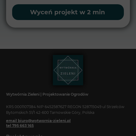
Wyceń projekt w 2 min
Wytwórnia Zieleni | Projektowanie Ogrodów
KRS 0001107384 NIP 6452587627 REGON 528715049 ul Strzelców
Bytomskich 51/1 42-600 Tarnowskie Góry, Polska
email biuro@wytwornia-zieleni.pl
tel 795 663 165