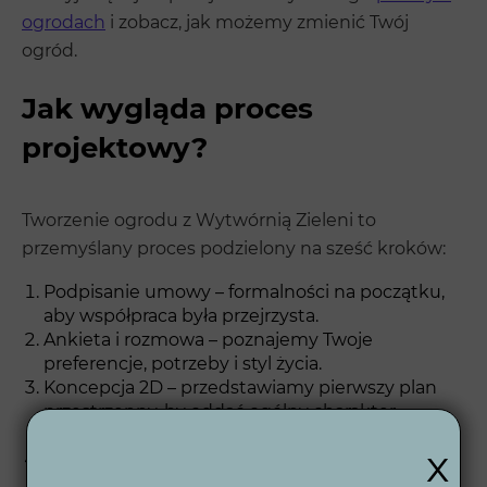
ogrodach
i zobacz, jak możemy zmienić Twój
ogród.
Jak wygląda proces
projektowy?
Tworzenie ogrodu z Wytwórnią Zieleni to
przemyślany proces podzielony na sześć kroków:
Podpisanie umowy – formalności na początku,
aby współpraca była przejrzysta.
Ankieta i rozmowa – poznajemy Twoje
preferencje, potrzeby i styl życia.
Koncepcja 2D – przedstawiamy pierwszy plan
przestrzenny, by oddać ogólny charakter
ogrodu.
x
Wizualizacje 3D – realistyczna wizualizacja
pozwoli Ci zobaczyć efekt końcowy jeszcze