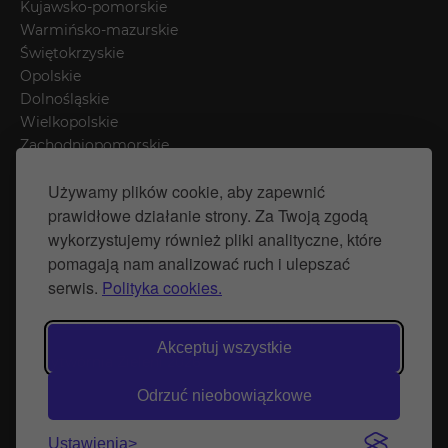
Kujawsko-pomorskie
Warmińsko-mazurskie
Świętokrzyskie
Opolskie
Dolnośląskie
Wielkopolskie
Zachodniopomorskie
Łódzkie
Używamy plików cookie, aby zapewnić
Mazowieckie
prawidłowe działanie strony. Za Twoją zgodą
Śląskie
wykorzystujemy również pliki analityczne, które
pomagają nam analizować ruch i ulepszać
Polityka prywatności
serwis.
Polityka cookies.
Polityka Cookies
Strona stworzona przez Naprawimyfirme.pl
Akceptuj wszystkie
© Wytwórnia Zieleni 2026
Odrzuć nieobowiązkowe
Ustawienia