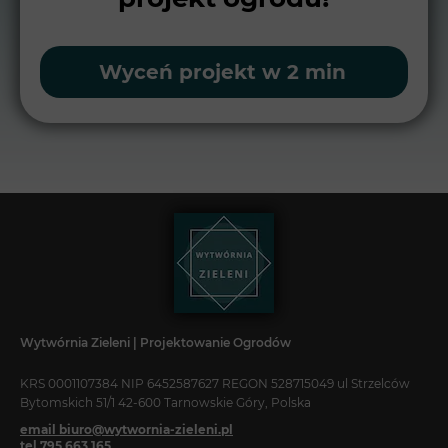
Wyceń projekt w 2 min
Wytwórnia Zieleni | Projektowanie Ogrodów
KRS 0001107384 NIP 6452587627 REGON 528715049 ul Strzelców
Bytomskich 51/1 42-600 Tarnowskie Góry, Polska
email biuro@wytwornia-zieleni.pl
tel 795 663 165