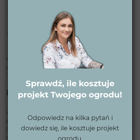
przed realizacją.
Projekt wykonawczy – szczegółowy plan,
gotowy do samodzielnej realizacji lub z naszą
pomocą.
Wsparcie po zakończeniu – zawsze służymy
poradami dotyczącymi pielęgnacji i eksploatacji
ogrodu.
Sprawdź nasz
proces projektowy ogrodu
, aby
dowiedzieć się, jak krok po kroku realizujemy
Twoje marzenia o idealnym ogrodzie.
Sprawdź, ile kosztuje
Kilka słów o Wytwórni Zieleni
projekt Twojego ogrodu!
Wytwórnia Zieleni to zespół profesjonalistów,
Odpowiedz na kilka pytań i
którzy od ponad dekady tworzą ogrody pełne stylu
dowiedz się, ile kosztuje projekt
i funkcjonalności, dopasowane do indywidualnych
oczekiwań klientów. Dzięki doświadczeniu każdy
ogrodu.