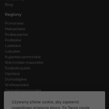
Blog
Regiony
Pomorskie
Małopolskie
Podkarpackie
Podlaskie
Lubelskie
Lubuskie
Kujawsko-pomorskie
Warmińsko-mazurskie
Świętokrzyskie
Opolskie
Dolnośląskie
Wielkopolskie
Zachodniopomorskie
Łódzkie
Używamy plików cookie, aby zapewnić
Mazowieckie
prawidłowe działanie strony. Za Twoją zgodą
Śląskie