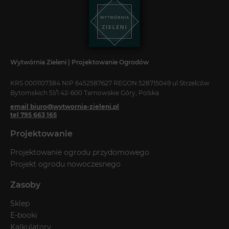
Wytwórnia Zieleni | Projektowanie Ogrodów
KRS 0001107384 NIP 6452587627 REGON 528715049 ul Strzelców
Bytomskich 51/1 42-600 Tarnowskie Góry, Polska
email biuro@wytwornia-zieleni.pl
tel 795 663 165
Projektowanie
Projektowanie ogrodu przydomowego
Projekt ogrodu nowoczesnego
Zasoby
Sklep
E-booki
Kalkulatory