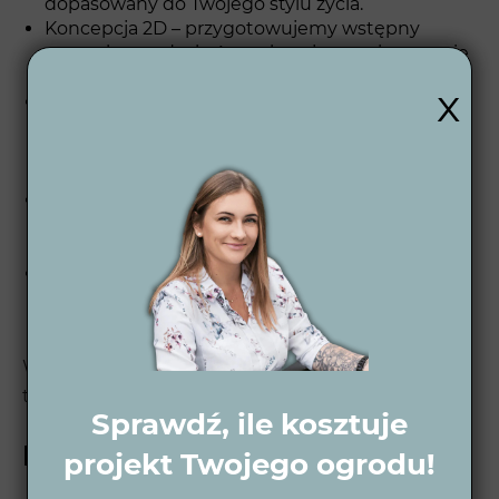
dopasowany do Twojego stylu życia.
Koncepcja 2D – przygotowujemy wstępny
rysunek ogrodu, który pokazuje rozmieszczenie
kluczowych elementów i układ przestrzeni.
x
Wizualizacje 3D dzienne i nocne –
opracowujemy wizualizacje 3D, które pokazują,
jak Twój ogród będzie wyglądał o różnych
porach dnia.
Projekt wykonawczy 2D – przygotowujemy
szczegółowe plany techniczne, które stanowią
podstawę do realizacji ogrodu.
Wsparcie po projektowe – oferujemy pomoc i
doradztwo po zakończeniu projektu, aby Twój
ogród cieszył Cię przez długie lata.
Więcej informacji o naszym procesie znajdziesz
tutaj 👉
Proces projektowania ogrodu
.
Sprawdź, ile kosztuje
Projekt ogrodu w Kruszwicy
projekt Twojego ogrodu!