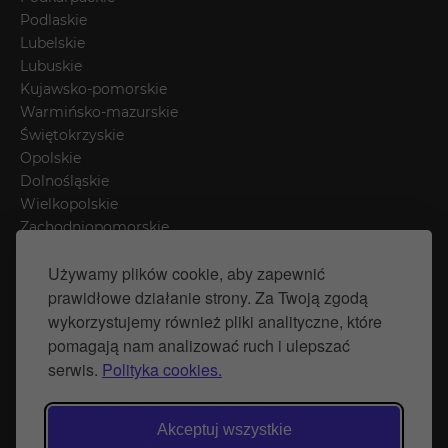
Podlaskie
Lubelskie
Lubuskie
Kujawsko-pomorskie
Warmińsko-mazurskie
Świętokrzyskie
Opolskie
Dolnośląskie
Wielkopolskie
Zachodniopomorskie
Łódzkie
Używamy plików cookie, aby zapewnić
Mazowieckie
prawidłowe działanie strony. Za Twoją zgodą
Śląskie
wykorzystujemy również pliki analityczne, które
pomagają nam analizować ruch i ulepszać
Polityka prywatności
serwis.
Polityka cookies.
Polityka Cookies
Strona stworzona przez Naprawimyfirme.pl
Akceptuj wszystkie
© Wytwórnia Zieleni 2026