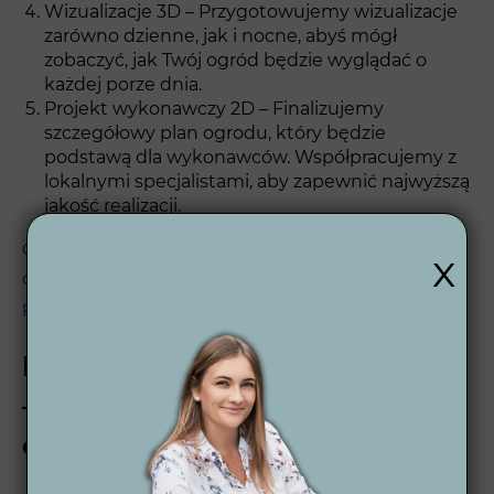
Wizualizacje 3D – Przygotowujemy wizualizacje
zarówno dzienne, jak i nocne, abyś mógł
zobaczyć, jak Twój ogród będzie wyglądać o
każdej porze dnia.
Projekt wykonawczy 2D – Finalizujemy
szczegółowy plan ogrodu, który będzie
podstawą dla wykonawców. Współpracujemy z
lokalnymi specjalistami, aby zapewnić najwyższą
jakość realizacji.
Chcesz dowiedzieć się więcej o tym w jaki sposób
x
działamy? Sprawdź jak przebiega dokładnie nasz
proces projektowania ogrodu
.
Projekt ogrodu w Krzepicach
– stwórz swój wymarzony
ogród z Wytwórnią Zieleni