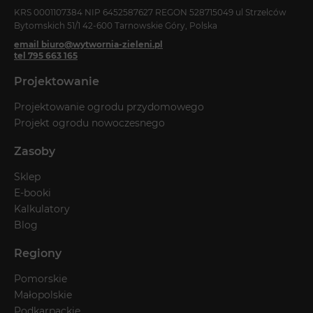
KRS 0001107384 NIP 6452587627 REGON 528715049 ul Strzelców
Bytomskich 51/1 42-600 Tarnowskie Góry, Polska
email biuro@wytwornia-zieleni.pl
tel 795 663 165
Projektowanie
Projektowanie ogrodu przydomowego
Projekt ogrodu nowoczesnego
Zasoby
Sklep
E-booki
Kalkulatory
Blog
Regiony
Pomorskie
Małopolskie
Podkarpackie