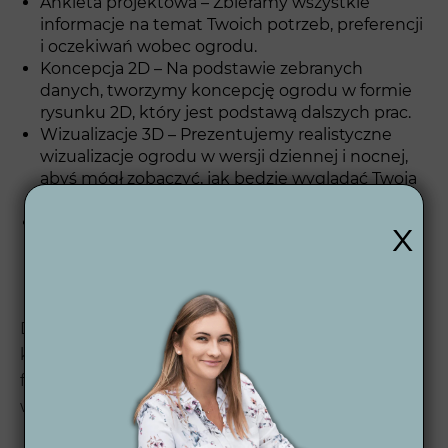
Ankieta projektowa – Zbieramy wszystkie
informacje na temat Twoich potrzeb, preferencji
i oczekiwań wobec ogrodu.
Koncepcja 2D – Na podstawie zebranych
danych, tworzymy koncepcję ogrodu w formie
rysunku 2D, który jest podstawą dalszych prac.
Wizualizacje 3D – Prezentujemy realistyczne
wizualizacje ogrodu w wersji dziennej i nocnej,
abyś mógł zobaczyć, jak będzie wyglądać Twoja
przestrzeń.
x
Projekt wykonawczy 2D – Finalny etap to
przygotowanie dokładnej dokumentacji
wykonawczej, która posłuży do realizacji
projektu.
Dzięki temu kompleksowemu podejściu, nasi
klienci mogą cieszyć się nowoczesnymi i
funkcjonalnymi ogrodami, które spełniają
wszystkie oczekiwania.