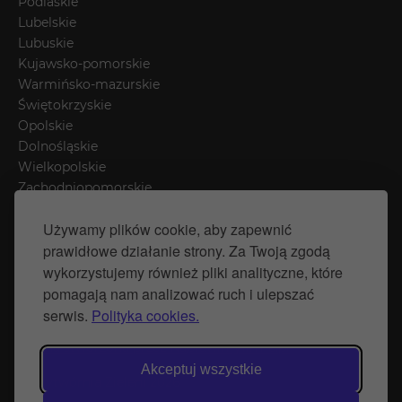
Podlaskie
Lubelskie
Lubuskie
Kujawsko-pomorskie
Warmińsko-mazurskie
Świętokrzyskie
Opolskie
Dolnośląskie
Wielkopolskie
Zachodniopomorskie
Łódzkie
Używamy plików cookie, aby zapewnić
Mazowieckie
prawidłowe działanie strony. Za Twoją zgodą
Śląskie
wykorzystujemy również pliki analityczne, które
pomagają nam analizować ruch i ulepszać
Polityka prywatności
serwis.
Polityka cookies.
Polityka Cookies
Strona stworzona przez Naprawimyfirme.pl
Akceptuj wszystkie
© Wytwórnia Zieleni 2026