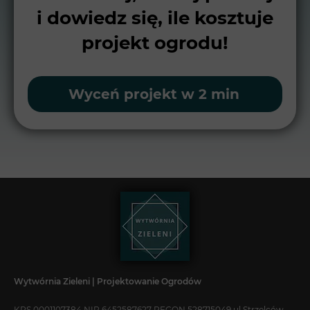
i dowiedz się, ile kosztuje
projekt ogrodu!
Wyceń projekt w 2 min
Wytwórnia Zieleni | Projektowanie Ogrodów
KRS 0001107384 NIP 6452587627 REGON 528715049 ul Strzelców