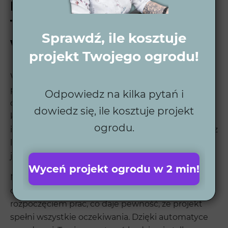
Projekt ogrodu w Łazach –
Twój wymarzony ogród na
Sprawdź, ile kosztuje
wyciągnięcie ręki
projekt Twojego ogrodu!
Wytwórnia Zieleni specjalizuje się w
projektowaniu nowoczesnych ogrodów w Łazach i
Odpowiedz na kilka pytań i
okolicach. Dzięki naszej wiedzy i doświadczeniu,
dowiedz się, ile kosztuje projekt
każdy projekt jest wyjątkowy i dostosowany do
ogrodu.
indywidualnych potrzeb klienta. Współpracujemy z
lokalnymi dostawcami, aby zapewnić najwyższą
jakość materiałów i wykonania.
Wyceń projekt ogrodu w 2 min!
Nasze wizualizacje 3D pozwalają zobaczyć
ostateczny wygląd ogrodu jeszcze przed
rozpoczęciem prac, co daje pewność, że projekt
spełni wszystkie oczekiwania. Dzięki automatyce