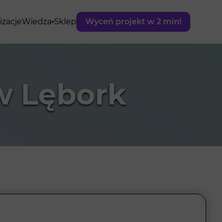
izacje
Wiedza
Sklep
Wyceń projekt w 2 min!
w Lębork