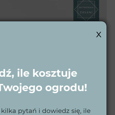
x
i?
ź, ile kosztuje
 w Lęborku, dostosowane do indywidualnych potrzeb,
dowa i wizualizacje 3D, sprawiają, że każdy ogród
 Twojego ogrodu!
ilka pytań i dowiedz się, ile