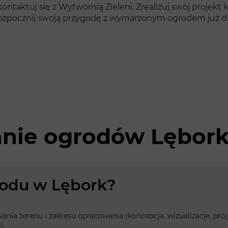
ntaktuj się z Wytwórnią Zieleni. Zrealizuj swój projekt k
rozpocznij swoją przygodę z wymarzonym ogrodem już dz
anie ogrodów Lębor
grodu w Lębork?
owania terenu i zakresu opracowania (koncepcja, wizualizacje, p
i.