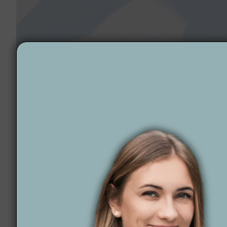
Projektowanie ogrodów Lębork
Dlaczego warto wyb
Wytwórnia Zieleni
to firma, która tworzy ogrody łą
zapewniając pełne wsparcie od pomysłu po realizacj
staje się wyjątkowym miejscem.
Co nas wyróżnia?