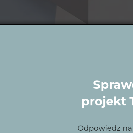
rać Wytwórnię Zielen
Sprawd
czące estetykę z funkcjonalnością. Projektujemy ogrody
ę. Nasze nowoczesne rozwiązania, w tym automatyka ogro
projekt
Odpowiedz na k