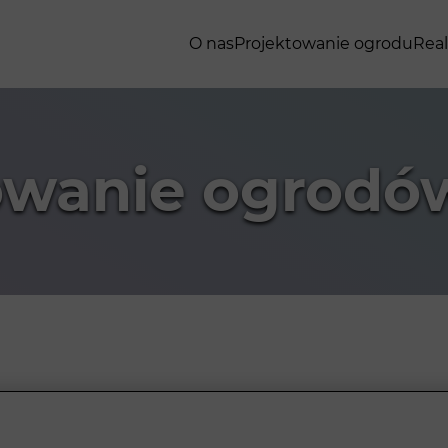
O nas
Projektowanie ogrodu
Real
owanie ogrodó