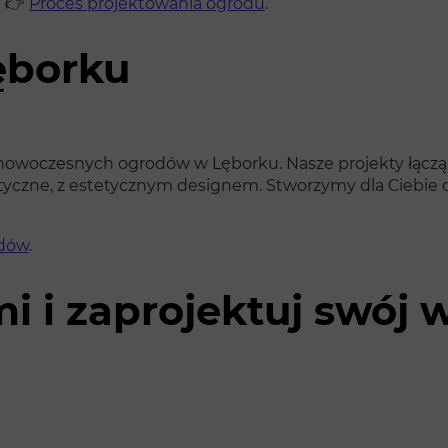
j 👉
Proces projektowania ogrodu
.
ęborku
u nowoczesnych ogrodów w Lęborku. Nasze projekty łącz
tyczne, z estetycznym designem. Stworzymy dla Ciebie o
odów
.
mi i zaprojektuj swó