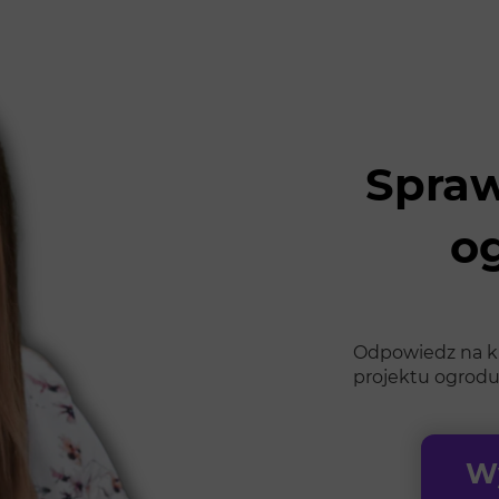
Spraw
o
Odpowiedz na kil
projektu ogrodu
Wy