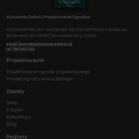
Wytwórnia Zieleni | Projektowanie Ogrodów
KRS 0001107384 NIP 6452587627 REGON 528715049 ul Strzelców
Bytomskich 51/1 42-600 Tarnowskie Góry, Polska
email biuro@wytwornia-zieleni.pl
tel 795 663 165
Projektowanie
Projektowanie ogrodu przydomowego
Projekt ogrodu nowoczesnego
Zasoby
Sklep
E-booki
Kalkulatory
Blog
Regiony