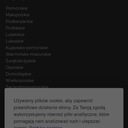
Pomorskie
Małopolskie
Podkarpackie
Podlaskie
Lubelskie
Lubuskie
Kujawsko-pomorskie
Warmińsko-mazurskie
Świętokrzyskie
Opolskie
Dolnośląskie
Wielkopolskie
Zachodniopomorskie
Łódzkie
Używamy plików cookie, aby zapewnić
Mazowieckie
prawidłowe działanie strony. Za Twoją zgodą
Śląskie
wykorzystujemy również pliki analityczne, które
pomagają nam analizować ruch i ulepszać
Polityka prywatności
serwis.
Polityka cookies.