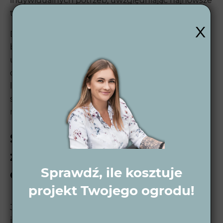
indywidualnych potrzeb, uwzględniając najnowsze
trendy, jak również Twoje preferencje.
x
Dzięki nam masz pewność, że Twój ogród nie tylko
będzie piękny, ale również funkcjonalny i łatwy w
utrzymaniu. Nasze projekty ogrodów są
dopracowane w każdym detalu, a współpraca z
lokalnymi wykonawcami zapewnia szybkie i
sprawne przeprowadzenie całego procesu
realizacji.
Skontaktuj się z nami i
zaprojektuj swój wymarzony
Sprawdź, ile kosztuje
ogród w Lędzinach
projekt Twojego ogrodu!
Jeśli marzysz o idealnym ogrodzie w Lędzinach,
jesteśmy tu, aby pomóc! Wytwórnia Zieleni oferuje