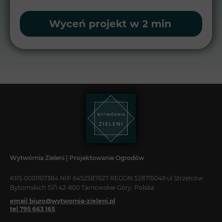
Wyceń projekt w 2 min
Wytwórnia Zieleni | Projektowanie Ogrodów
KRS 0001107384 NIP 6452587627 REGON 528715049 ul Strzelców
Bytomskich 51/1 42-600 Tarnowskie Góry, Polska
email biuro@wytwornia-zieleni.pl
tel 795 663 165