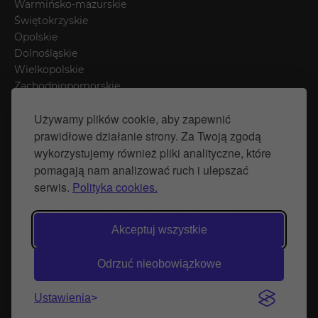
Warmińsko-mazurskie
Świętokrzyskie
Opolskie
Dolnośląskie
Wielkopolskie
Zachodniopomorskie
Łódzkie
Używamy plików cookie, aby zapewnić
Mazowieckie
prawidłowe działanie strony. Za Twoją zgodą
Śląskie
wykorzystujemy również pliki analityczne, które
pomagają nam analizować ruch i ulepszać
Polityka prywatności
serwis.
Polityka cookies.
Polityka Cookies
Strona stworzona przez Naprawimyfirme.pl
Akceptuj wszystkie
© Wytwórnia Zieleni 2026
Odrzuć nieobowiązkowe
Ustawienia