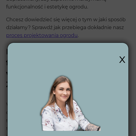
funkcjonalność i estetykę ogrodu.
Chcesz dowiedzieć się więcej o tym w jaki sposób
działamy? Sprawdź jak przebiega dokładnie nasz
proces projektowania ogrodu
.
Nowoczesność i
x
funkcjonalność – dlaczego
warto wybrać Wytwórnię
Zieleni?
W dzisiejszych czasach ogród to nie tylko miejsce
do relaksu, ale również przestrzeń, która musi
spełniać wiele funkcji. Dlatego w Wytwórni Zieleni
stawiamy na nowoczesne rozwiązania, które