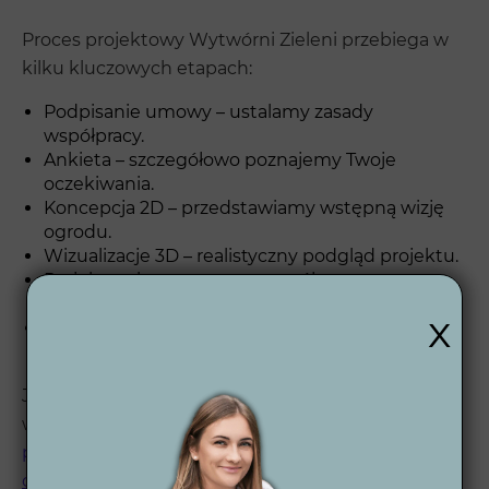
Proces projektowy Wytwórni Zieleni przebiega w
kilku kluczowych etapach:
Podpisanie umowy – ustalamy zasady
współpracy.
Ankieta – szczegółowo poznajemy Twoje
oczekiwania.
Koncepcja 2D – przedstawiamy wstępną wizję
ogrodu.
Wizualizacje 3D – realistyczny podgląd projektu.
Projekt wykonawczy – szczegółowa
dokumentacja do realizacji.
x
Wsparcie po zakończeniu – jesteśmy do
dyspozycji, kiedy tylko potrzebujesz pomocy.
Jeśli chcesz zobaczyć, jak wygląda nasza
współpraca krok po kroku, zajrzyj do opisu
procesu
projektowego
oraz
kompleksowego projektu
ogrodu
.