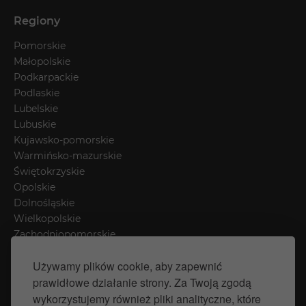
Regiony
Pomorskie
Małopolskie
Podkarpackie
Podlaskie
Lubelskie
Lubuskie
Kujawsko-pomorskie
Warmińsko-mazurskie
Świętokrzyskie
Opolskie
Dolnośląskie
Wielkopolskie
Zachodniopomorskie
Łódzkie
Używamy plików cookie, aby zapewnić
Mazowieckie
prawidłowe działanie strony. Za Twoją zgodą
Śląskie
wykorzystujemy również pliki analityczne, które