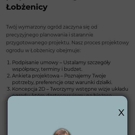
Łobżenicy
Twój wymarzony ogród zaczyna się od
precyzyjnego planowania i starannie
przygotowanego projektu. Nasz proces projektowy
ogrodu w Łobżenicy obejmuje:
Podpisanie umowy – Ustalamy szczegóły
współpracy, terminy i budżet.
Ankieta projektowa – Poznajemy Twoje
potrzeby, preferencje oraz warunki działki.
Koncepcja 2D – Tworzymy wstępne wizje układu
ogrodu, które dostosowujemy na bieżąco.
Wizualizacje 3D dzienne i nocne – Realistyczne
x
obrazy przyszłego ogrodu pomagają w pełni
zrozumieć, jak będzie wyglądać przestrzeń.
Projekt wykonawczy 2D – Szczegółowy plan
ogrodu, gotowy do realizacji.