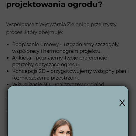
projektowania ogrodu?
Współpraca z Wytwórnią Zieleni to przejrzysty
proces, który obejmuje:
Podpisanie umowy – uzgadniamy szczegóły
współpracy i harmonogram projektu.
Ankieta – poznajemy Twoje preferencje i
potrzeby dotyczące ogrodu.
Koncepcja 2D – przygotowujemy wstępny plan i
rozmieszczenie przestrzeni.
Wizualizacje 3D – realistyczny podgląd
przyszłego ogrodu, aby zobaczyć finalny efekt.
x
Projekt wykonawczy – pełna dokumentacja
techniczna do realizacji projektu.
Wsparcie po zakończeniu – jesteśmy dostępni
także po zakończeniu projektu, aby pomóc w
pielęgnacji ogrodu.