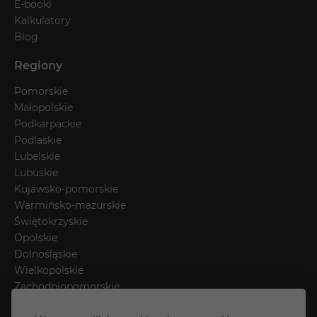
E-booki
Kalkulatory
Blog
Regiony
Pomorskie
Małopolskie
Podkarpackie
Podlaskie
Lubelskie
Lubuskie
Kujawsko-pomorskie
Warmińsko-mazurskie
Świętokrzyskie
Opolskie
Dolnośląskie
Wielkopolskie
Zachodniopomorskie
Łódzkie