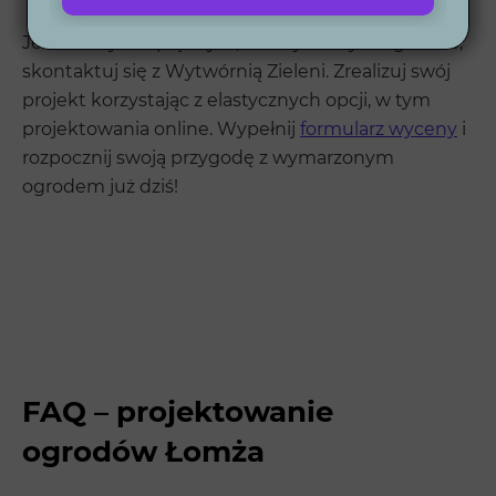
Jeśli marzysz o pięknym, funkcjonalnym ogrodzie,
skontaktuj się z Wytwórnią Zieleni. Zrealizuj swój
projekt korzystając z elastycznych opcji, w tym
projektowania online. Wypełnij
formularz wyceny
i
rozpocznij swoją przygodę z wymarzonym
ogrodem już dziś!
FAQ – projektowanie
ogrodów Łomża