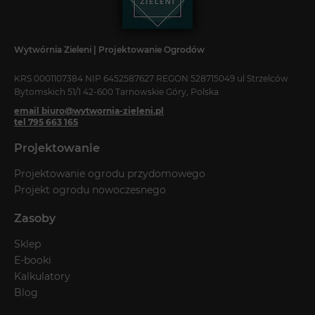
Wytwórnia Zieleni | Projektowanie Ogrodów
KRS 0001107384 NIP 6452587627 REGON 528715049 ul Strzelców
Bytomskich 51/1 42-600 Tarnowskie Góry, Polska
email biuro@wytwornia-zieleni.pl
tel 795 663 165
Projektowanie
Projektowanie ogrodu przydomowego
Projekt ogrodu nowoczesnego
Zasoby
Sklep
E-booki
Kalkulatory
Blog