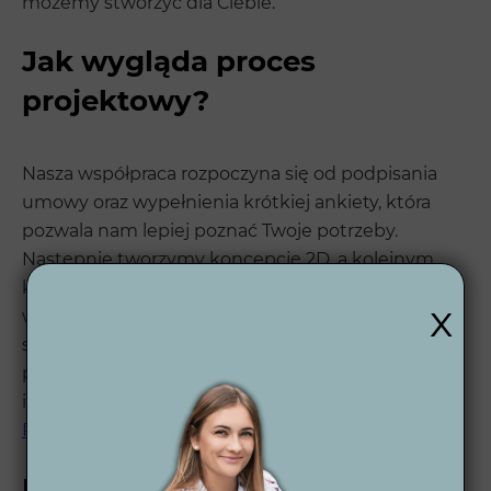
możemy stworzyć dla Ciebie.
Jak wygląda proces
projektowy?
Nasza współpraca rozpoczyna się od podpisania
umowy oraz wypełnienia krótkiej ankiety, która
pozwala nam lepiej poznać Twoje potrzeby.
Następnie tworzymy koncepcję 2D, a kolejnym
krokiem są wizualizacje 3D, które pokazują finalny
x
wygląd ogrodu. Na koniec przekazujemy
szczegółowy projekt wykonawczy oraz oferujemy
pełne wsparcie na każdym etapie realizacji. Więcej
informacji o naszym procesie znajdziesz tutaj 👉
Proces projektowania ogrodu
.
Kilka słów o Wytwórni Zieleni