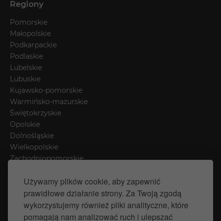
Regiony
Pomorskie
Małopolskie
Podkarpackie
Podlaskie
Lubelskie
Lubuskie
Kujawsko-pomorskie
Warmińsko-mazurskie
Świętokrzyskie
Opolskie
Dolnośląskie
Wielkopolskie
Zachodniopomorskie
Łódzkie
Używamy plików cookie, aby zapewnić
Mazowieckie
prawidłowe działanie strony. Za Twoją zgodą
Śląskie
wykorzystujemy również pliki analityczne, które
pomagają nam analizować ruch i ulepszać