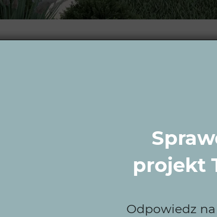
rać Wytwórnię Zielen
orzą ogrody idealnie dopasowane do potrzeb i stylu życia
i przyjazny w codziennym użytkowaniu. Bez względu na t
może stać się miejscem, które zachwyca i inspiruje.
Sprawd
my?
projekt
emy ustalonych terminów, szanując Twój czas.
Odpowiedz na k
e z Twoimi oczekiwaniami, by w pełni odpowiadały na T