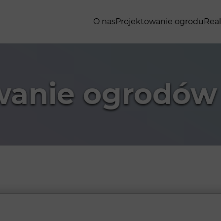
O nas
Projektowanie ogrodu
Real
wanie ogrodó