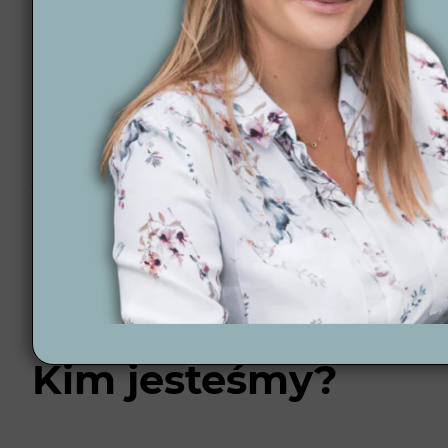
Pełne wsparcie od koncepcji po realizację – jest
12 lat doświadczenia i ponad 300 projektów – nasz
Nowoczesne technologie – automatyczne nawadnian
Projektowanie online – współpraca zdalna pozwala 
Zapraszamy do zapoznania się z naszymi
realizacja
Jak wygląda proces
Współpracę zaczynamy od rozmowy, aby poznać Twoje
ostateczny efekt. Po akceptacji projektu przechodzi
znajdziesz tutaj 👉
Proces projektowania ogrodu
.
Kim jesteśmy?