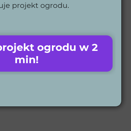
ch kosztów i oszczędza czas.
uje projekt ogrodu.
ymaniu.
y stworzyć dla Ciebie.
rojekt ogrodu w 2
min!
ncepcję 2D oraz wizualizacje 3D, które pokazują
 kroku. Więcej informacji o naszym procesie