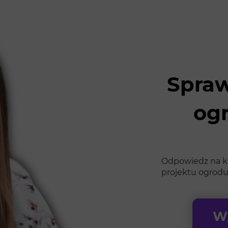
Spraw
og
Odpowiedz na kil
projektu ogrodu
Wy