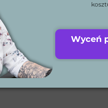
eśmy z Tobą na każdym etapie, co pozwala uniknąć zbędny
koszt
a wiedza i doświadczenie są gwarancją jakości.
ie, kosiarki i oświetlenie, aby ogród był łatwy w utrz
nam tworzyć projekty niezależnie od lokalizacji.
mi ogrodów
, by zobaczyć, jakie piękne przestrzenie możem
Wyceń p
 projektowy?
 potrzeby i wizję ogrodu. Następnie przygotowujemy ko
my do jego realizacji, oferując pełne wsparcie na każdym