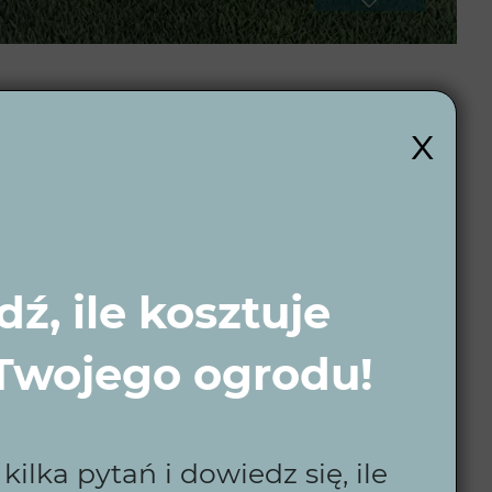
i?
x
 klientów. Dbamy o każdy detal, by ogród nie tylko
o, czy marzysz o nowoczesnym ogrodzie, czy zielonym
ź, ile kosztuje
 Twojego ogrodu!
ilka pytań i dowiedz się, ile
woje potrzeby.