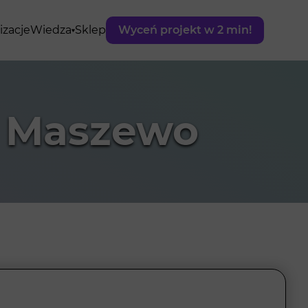
izacje
Wiedza
Sklep
Wyceń projekt w 2 min!
w Maszewo