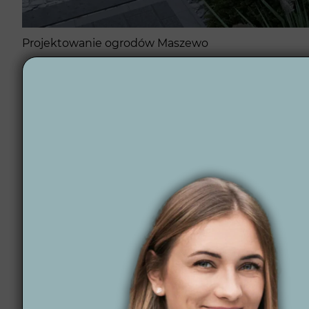
Projektowanie ogrodów Maszewo
Dlaczego warto wyb
Wytwórnia Zieleni
to zespół specjalistów, którzy tw
pięknie się prezentował, ale też był funkcjonalny 
zakątku w stylu naturalnym, Twój ogród w Maszewie 
Czym się wyróżnia
Terminowość i profesjonalizm – zawsze dotrzymuj
Indywidualne podejście – tworzymy ogrody zgodn