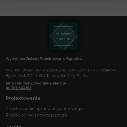
Wytwórnia Zieleni | Projektowanie Ogrodów
KRS 0001107384 NIP 6452587627 REGON 528715049 ul Strzelców
Bytomskich 51/1 42-600 Tarnowskie Góry, Polska
email biuro@wytwornia-zieleni.pl
tel 795 663 165
Projektowanie
Projektowanie ogrodu przydomowego
Projekt ogrodu nowoczesnego
Zasoby