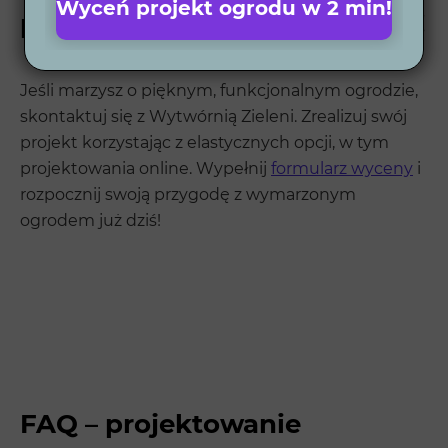
Wyceń projekt ogrodu w 2 min!
projekt ogrodu w Michałowie!
Jeśli marzysz o pięknym, funkcjonalnym ogrodzie,
skontaktuj się z Wytwórnią Zieleni. Zrealizuj swój
projekt korzystając z elastycznych opcji, w tym
projektowania online. Wypełnij
formularz wyceny
i
rozpocznij swoją przygodę z wymarzonym
ogrodem już dziś!
FAQ – projektowanie