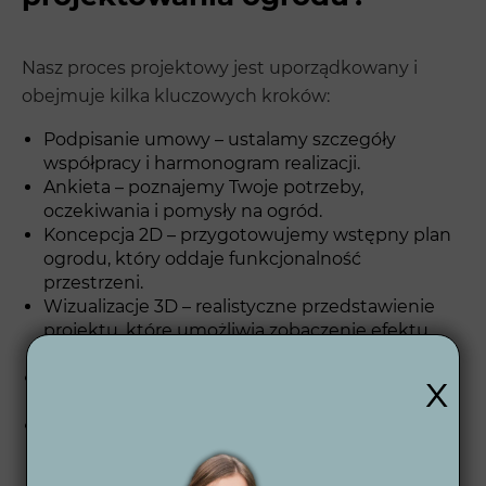
Nasz proces projektowy jest uporządkowany i
obejmuje kilka kluczowych kroków:
Podpisanie umowy – ustalamy szczegóły
współpracy i harmonogram realizacji.
Ankieta – poznajemy Twoje potrzeby,
oczekiwania i pomysły na ogród.
Koncepcja 2D – przygotowujemy wstępny plan
ogrodu, który oddaje funkcjonalność
przestrzeni.
Wizualizacje 3D – realistyczne przedstawienie
projektu, które umożliwia zobaczenie efektu
końcowego.
x
Projekt wykonawczy – dokumentacja
techniczna gotowa do realizacji.
Wsparcie po zakończeniu – pomagamy również
po zakończeniu prac, oferując doradztwo w
zakresie pielęgnacji ogrodu.