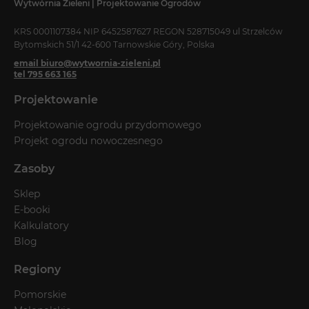
Wytwórnia Zieleni | Projektowanie Ogrodów
KRS 0001107384 NIP 6452587627 REGON 528715049 ul Strzelców
Bytomskich 51/1 42-600 Tarnowskie Góry, Polska
email biuro@wytwornia-zieleni.pl
tel 795 663 165
Projektowanie
Projektowanie ogrodu przydomowego
Projekt ogrodu nowoczesnego
Zasoby
Sklep
E-booki
Kalkulatory
Blog
Regiony
Pomorskie