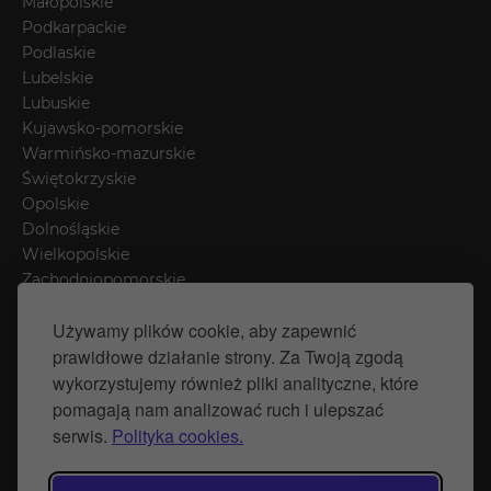
Małopolskie
Podkarpackie
Podlaskie
Lubelskie
Lubuskie
Kujawsko-pomorskie
Warmińsko-mazurskie
Świętokrzyskie
Opolskie
Dolnośląskie
Wielkopolskie
Zachodniopomorskie
Łódzkie
Używamy plików cookie, aby zapewnić
Mazowieckie
prawidłowe działanie strony. Za Twoją zgodą
Śląskie
wykorzystujemy również pliki analityczne, które
pomagają nam analizować ruch i ulepszać
Polityka prywatności
serwis.
Polityka cookies.
Polityka Cookies
Strona stworzona przez Naprawimyfirme.pl