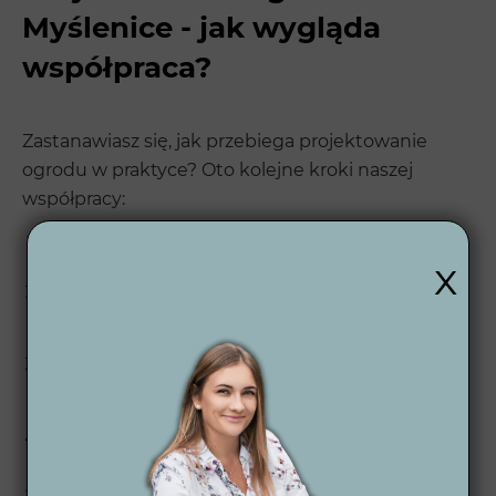
Myślenice - jak wygląda
współpraca?
Zastanawiasz się, jak przebiega projektowanie
ogrodu w praktyce? Oto kolejne kroki naszej
współpracy:
Podpisanie umowy – jasne i przejrzyste warunki
x
współpracy.
Ankieta i dostarczenie dokumentów –
poznajemy Twoje potrzeby, inspiracje i wizję
wymarzonego ogrodu.
Spotkanie budżetowe – otrzymujesz
szczegółową wycenę zakresu usług związanych
z realizacją Twojego ogrodu.
Koncepcja 2D – szkicujemy pierwsze pomysły,
by przedstawić ogólny zarys projektu.
Wizualizacje 3D dzienne i nocne – zobaczysz