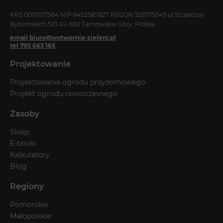
KRS 0001107384 NIP 6452587627 REGON 528715049 ul Strzelców
Bytomskich 51/1 42-600 Tarnowskie Góry, Polska
email biuro@wytwornia-zieleni.pl
tel 795 663 165
Projektowanie
Projektowanie ogrodu przydomowego
Projekt ogrodu nowoczesnego
Zasoby
Sklep
E-booki
Kalkulatory
Blog
Regiony
Pomorskie
Małopolskie