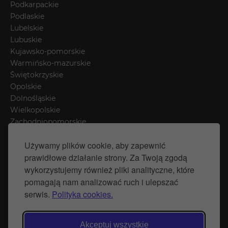
Podkarpackie
Podlaskie
Lubelskie
Lubuskie
Kujawsko-pomorskie
Warmińsko-mazurskie
Świętokrzyskie
Opolskie
Dolnośląskie
Wielkopolskie
Zachodniopomorskie
Łódzkie
Używamy plików cookie, aby zapewnić
Mazowieckie
prawidłowe działanie strony. Za Twoją zgodą
Śląskie
wykorzystujemy również pliki analityczne, które
pomagają nam analizować ruch i ulepszać
Polityka prywatności
serwis.
Polityka cookies.
Polityka Cookies
Strona stworzona przez Naprawimyfirme.pl
Akceptuj wszystkie