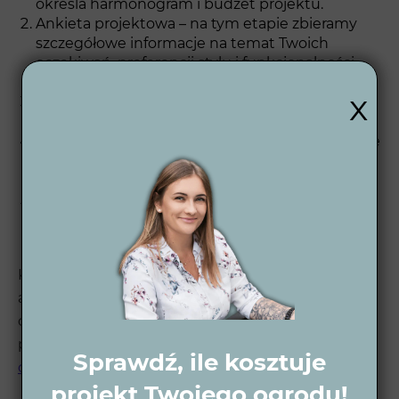
określa harmonogram i budżet projektu.
Ankieta projektowa – na tym etapie zbieramy
szczegółowe informacje na temat Twoich
oczekiwań, preferencji stylu i funkcjonalności
ogrodu.
x
Koncepcja 2D – przygotowujemy pierwsze
szkice i układ przestrzeni ogrodowej.
Wizualizacje 3D – tworzymy wizualizacje dzienne
i nocne, które pozwalają zobaczyć, jak będzie
wyglądał Twój ogród w różnych porach dnia.
Projekt wykonawczy 2D – końcowy etap to
szczegółowy plan techniczny, który umożliwia
przystąpienie do realizacji.
Każdy z tych kroków jest precyzyjnie realizowany,
aby projekt był zgodny z Twoimi
oczekiwaniami. Więcej informacji o naszym
procesie znajdziesz tutaj 👉
Proces projektowania
Sprawdź, ile kosztuje
ogrodu
.
projekt Twojego ogrodu!