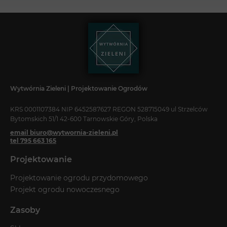
Wytwórnia Zieleni | Projektowanie Ogrodów
KRS 0001107384 NIP 6452587627 REGON 528715049 ul Strzelców
Bytomskich 51/1 42-600 Tarnowskie Góry, Polska
email biuro@wytwornia-zieleni.pl
tel 795 663 165
Projektowanie
Projektowanie ogrodu przydomowego
Projekt ogrodu nowoczesnego
Zasoby