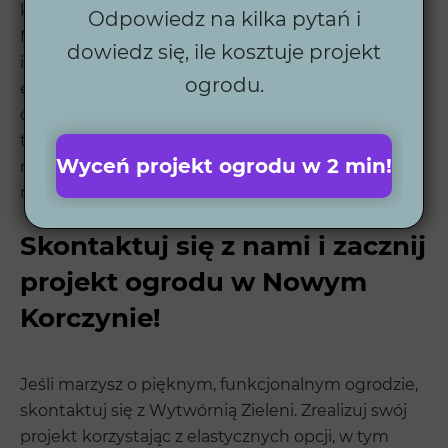
które łączą piękno natury z wygodą użytkowania.
Odpowiedz na kilka pytań i
Nasze projekty są tworzone z myślą o
dowiedz się, ile kosztuje projekt
indywidualnych potrzebach klientów, łącząc
ogrodu.
estetykę z funkcjonalnością. Dzięki dbałości o
detale i zaawansowanym rozwiązaniom
technologicznym każdy ogród stworzony przez
Wyceń projekt ogrodu w 2 min!
nasz zespół jest miejscem, które inspiruje do
relaksu.
Skontaktuj się z nami i zacznij
projekt ogrodu w Nowym
Korczynie!
Jeśli marzysz o pięknym, funkcjonalnym ogrodzie,
skontaktuj się z Wytwórnią Zieleni. Zrealizuj swój
projekt korzystając z elastycznych opcji, w tym