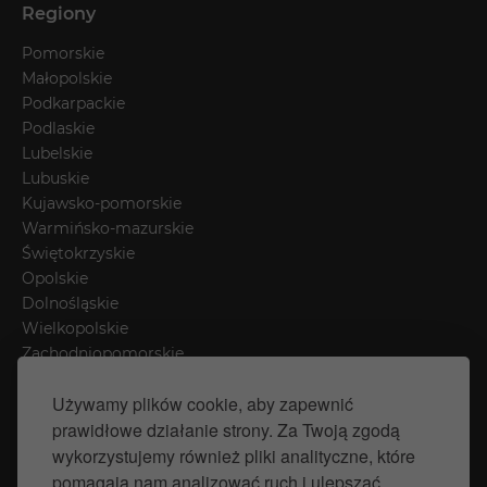
Regiony
Pomorskie
Małopolskie
Podkarpackie
Podlaskie
Lubelskie
Lubuskie
Kujawsko-pomorskie
Warmińsko-mazurskie
Świętokrzyskie
Opolskie
Dolnośląskie
Wielkopolskie
Zachodniopomorskie
Łódzkie
Używamy plików cookie, aby zapewnić
Mazowieckie
prawidłowe działanie strony. Za Twoją zgodą
Śląskie
wykorzystujemy również pliki analityczne, które
pomagają nam analizować ruch i ulepszać