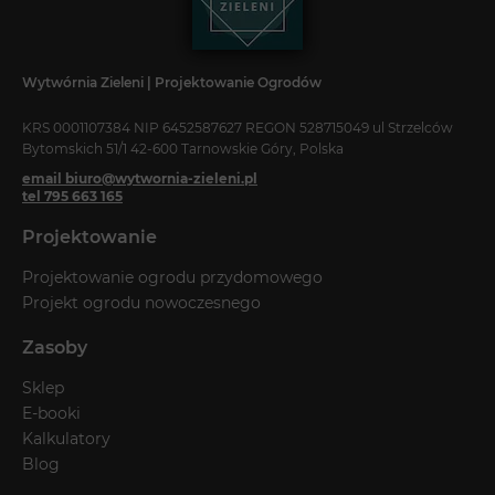
Wytwórnia Zieleni | Projektowanie Ogrodów
KRS 0001107384 NIP 6452587627 REGON 528715049 ul Strzelców
Bytomskich 51/1 42-600 Tarnowskie Góry, Polska
email biuro@wytwornia-zieleni.pl
tel 795 663 165
Projektowanie
Projektowanie ogrodu przydomowego
Projekt ogrodu nowoczesnego
Zasoby
Sklep
E-booki
Kalkulatory
Blog