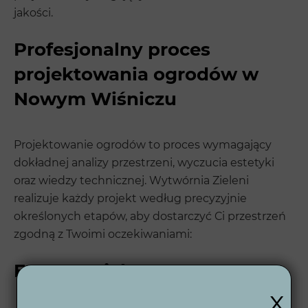
jakości.
Profesjonalny proces
projektowania ogrodów w
Nowym Wiśniczu
Projektowanie ogrodów to proces wymagający
dokładnej analizy przestrzeni, wyczucia estetyki
oraz wiedzy technicznej. Wytwórnia Zieleni
realizuje każdy projekt według precyzyjnie
określonych etapów, aby dostarczyć Ci przestrzeń
zgodną z Twoimi oczekiwaniami:
Etapy projektowe:
x