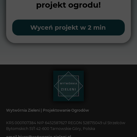
projekt ogrodu!
Wyceń projekt w 2 min
Wytwórnia Zieleni | Projektowanie Ogrodów
KRS 0001107384 NIP 6452587627 REGON 528715049 ul Strzelców
Bytomskich 51/1 42-600 Tarnowskie Góry, Polska
email biuro@wytwornia-zieleni.pl