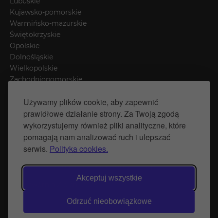
Lubuskie
Kujawsko-pomorskie
Warmińsko-mazurskie
Świętokrzyskie
Opolskie
Dolnośląskie
Wielkopolskie
Zachodniopomorskie
Łódzkie
Używamy plików cookie, aby zapewnić
Mazowieckie
prawidłowe działanie strony. Za Twoją zgodą
Śląskie
wykorzystujemy również pliki analityczne, które
pomagają nam analizować ruch i ulepszać
Polityka prywatności
serwis.
Polityka cookies.
Polityka Cookies
Strona stworzona przez Naprawimyfirme.pl
Akceptuj wszystkie
© Wytwórnia Zieleni 2026
Odrzuć nieobowiązkowe