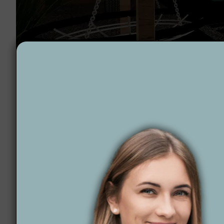
Projektowanie ogrodów Olszewo-borki
Dlaczego warto wyb