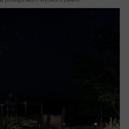
z profesjonalizm Wytwórni Zieleni.