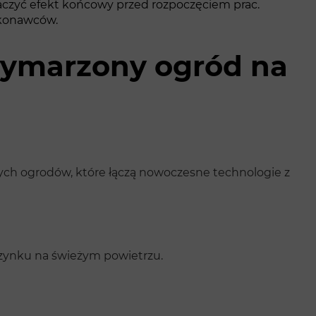
obaczyć efekt końcowy przed rozpoczęciem prac.
ykonawców.
wymarzony ogród na
ych ogrodów, które łączą nowoczesne technologie z
zynku na świeżym powietrzu.