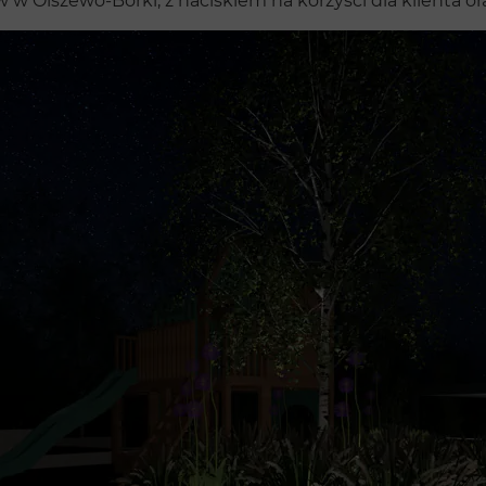
 Olszewo-Borki, z naciskiem na korzyści dla klienta ora