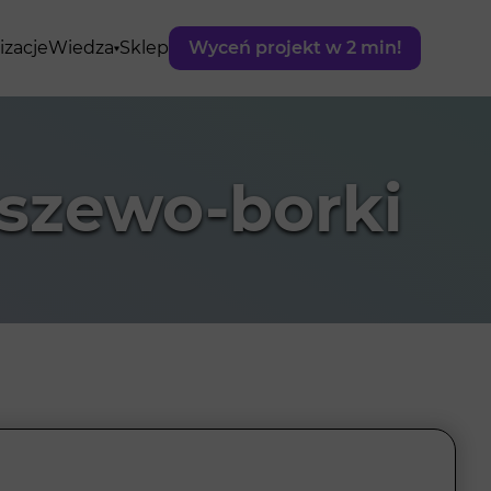
izacje
Wiedza
Sklep
Wyceń projekt w 2 min!
szewo-borki