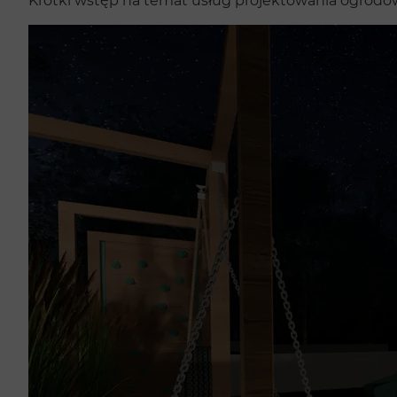
Krótki wstęp na temat usług projektowania ogrodów w