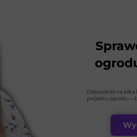
Sprawd
ogrodu
Odpowiedz na kilka k
projektu ogrodu — b
Wyc