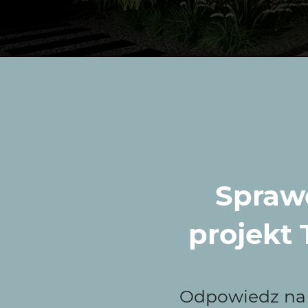
Sprawd
projekt
rać Wytwórnię Zielen
Odpowiedz na k