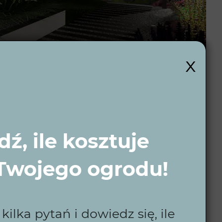
x
ź, ile kosztuje
 Twojego ogrodu!
i?
ilka pytań i dowiedz się, ile