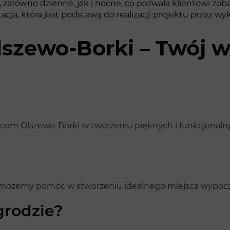
u, zarówno dzienne, jak i nocne, co pozwala klientowi z
a, która jest podstawą do realizacji projektu przez w
lszewo-Borki – Twój 
ńcom Olszewo-Borki w tworzeniu pięknych i funkcjonaln
ak możemy pomóc w stworzeniu idealnego miejsca wypoc
grodzie?